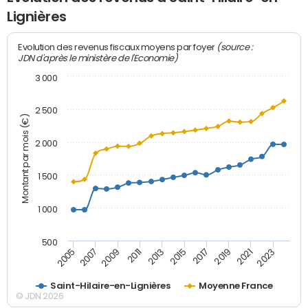
Lignières
(source :
Evolution des revenus fiscaux moyens par foyer
JDN d'après le ministère de l'Economie)
3 000
2 500
Montant par mois (€)
2 000
1 500
1 000
500
2007
2017
2009
2019
2011
2021
2013
2023
2005
2015
Saint-Hilaire-en-Lignières
Moyenne France
© JDN 2026