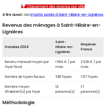
Classement des revenus par ville
A lire aussi :
Les
impôts payés à Saint-Hilaire-en-Lignières
Revenus des ménages à Saint-Hilaire-en-
Lignières
Saint-
Moyenne
Données 2024
Hilaire-en-
France
Lignières
Revenu mensuel moyen par
1 964 € / par
2 626 € / par
foyer fiscal
mois
mois
Nombre de foyers fiscaux
338 foyers
1 107 foyers
Nombre moyen
1,5
1,7
d'habitant(s) par foyer
personne(s)
personne(s)
Méthodologie