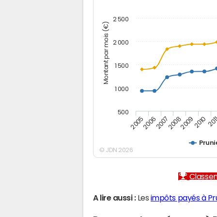
2 500
Montant par mois (€)
2 000
1 500
1 000
500
2005
2006
2007
2008
2009
2010
201
Pruni
© JDN 2026
Classem
A lire aussi :
Les
impôts payés à Pr