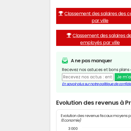
Classement des salaires des c
par ville
Classement des salaires d
employés par ville
A ne pas manquer
Recevez nos astuces et bons plans 
Je m'
En savoir plus sur notre politique de confiden
Evolution des revenus à P
Evolution des revenus fiscaux moyens p
l'Economie)
3 000