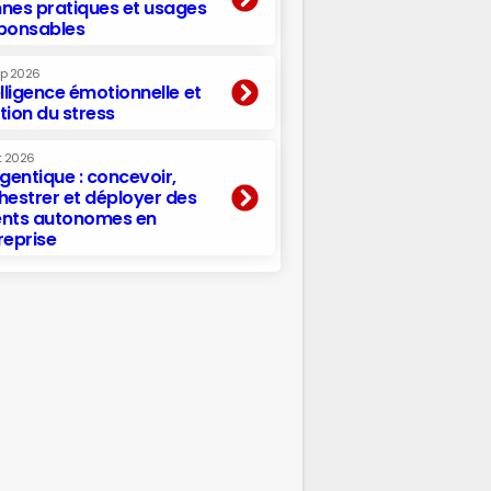
nes pratiques et usages
ponsables
ep 2026
elligence émotionnelle et
tion du stress
t 2026
agentique : concevoir,
hestrer et déployer des
nts autonomes en
reprise