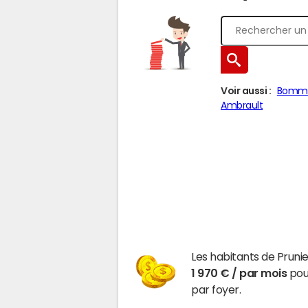
Voir aussi :
Bommi
Ambrault
Les habitants de Pruni
1 970 € / par mois
pour
par foyer.