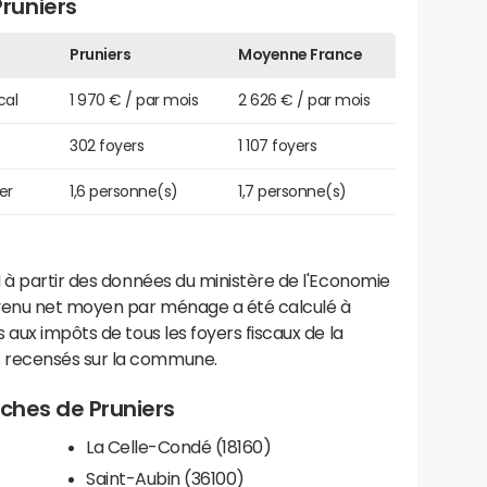
runiers
Pruniers
Moyenne France
cal
1 970 € / par mois
2 626 € / par mois
302 foyers
1 107 foyers
er
1,6 personne(s)
1,7 personne(s)
 à partir des données du ministère de l'Economie
evenu net moyen par ménage a été calculé à
 aux impôts de tous les foyers fiscaux de la
 recensés sur la commune.
oches de Pruniers
La Celle-Condé (18160)
Saint-Aubin (36100)