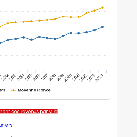
1
2012
2013
2014
2015
2016
2017
2018
2019
2020
2021
2022
2023
2024
ers
Moyenne France
ent des revenus par ville
uniers