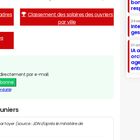
bon
res
adres
Classement des salaires des ouvriers
par ville
24 s
Int
ges
es
01 oc
IA 
orc
age
ent
directement par e-mail.
abonne
tialité
runiers
(source : JDN d'après le ministère de
ar foyer