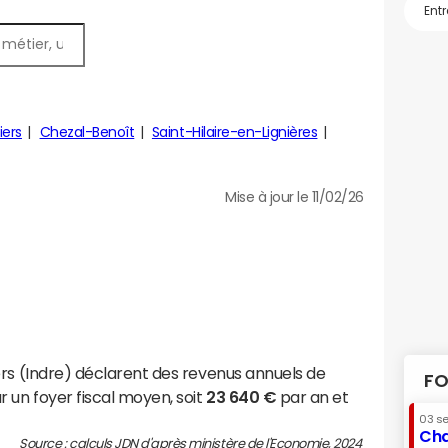
ers
Chezal-Benoît
Saint-Hilaire-en-Lignières
Mise à jour le 11/02/26
ers (Indre) déclarent des revenus annuels de
FO
 un foyer fiscal moyen, soit
23 640 €
par an et
03 s
Cha
Source : calculs JDN d'après ministère de l'Economie, 2024