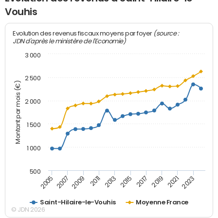
Vouhis
(source :
Evolution des revenus fiscaux moyens par foyer
JDN d'après le ministère de l'Economie)
3 000
2 500
Montant par mois (€)
2 000
1 500
1 000
500
2007
2017
2009
2019
2011
2021
2013
2023
2005
2015
Saint-Hilaire-le-Vouhis
Moyenne France
© JDN 2026