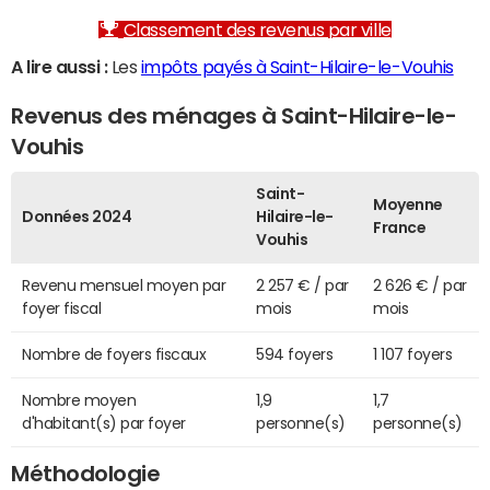
Classement des revenus par ville
A lire aussi :
Les
impôts payés à Saint-Hilaire-le-Vouhis
Revenus des ménages à Saint-Hilaire-le-
Vouhis
Saint-
Moyenne
Données 2024
Hilaire-le-
France
Vouhis
Revenu mensuel moyen par
2 257 € / par
2 626 € / par
foyer fiscal
mois
mois
Nombre de foyers fiscaux
594 foyers
1 107 foyers
Nombre moyen
1,9
1,7
d'habitant(s) par foyer
personne(s)
personne(s)
Méthodologie