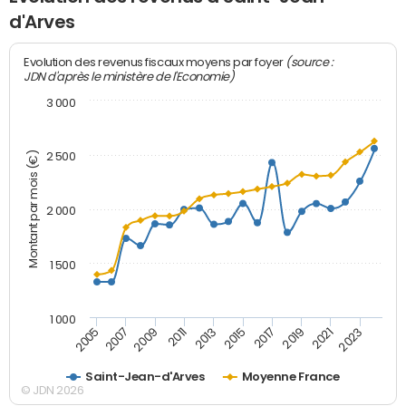
d'Arves
(source :
Evolution des revenus fiscaux moyens par foyer
JDN d'après le ministère de l'Economie)
3 000
Montant par mois (€)
2 500
2 000
1 500
1 000
2007
2017
2009
2019
2011
2021
2013
2023
2005
2015
Saint-Jean-d'Arves
Moyenne France
© JDN 2026