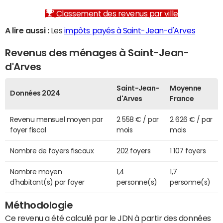
Classement des revenus par ville
A lire aussi :
Les
impôts payés à Saint-Jean-d'Arves
Revenus des ménages à Saint-Jean-
d'Arves
Saint-Jean-
Moyenne
Données 2024
d'Arves
France
Revenu mensuel moyen par
2 558 € / par
2 626 € / par
foyer fiscal
mois
mois
Nombre de foyers fiscaux
202 foyers
1 107 foyers
Nombre moyen
1,4
1,7
d'habitant(s) par foyer
personne(s)
personne(s)
Méthodologie
Ce revenu a été calculé par le JDN à partir des données