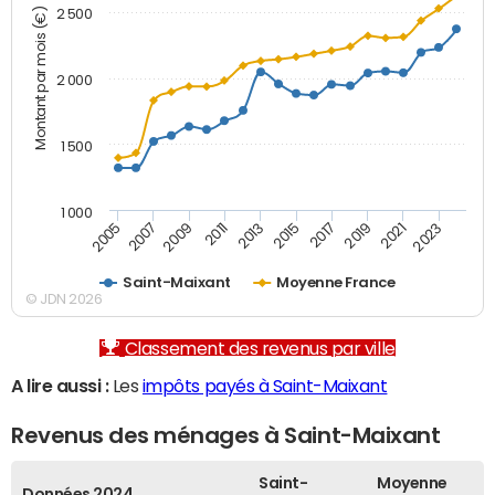
Montant par mois (€)
2 500
2 000
1 500
1 000
2007
2017
2009
2019
2011
2021
2013
2023
2005
2015
Saint-Maixant
Moyenne France
© JDN 2026
Classement des revenus par ville
A lire aussi :
Les
impôts payés à Saint-Maixant
Revenus des ménages à Saint-Maixant
Saint-
Moyenne
Données 2024