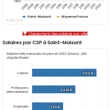
1 800
2008
2009
2010
2012
2013
2014
2015
2016
2017
2018
2019
2020
2021
2022
Saint-Maixant
Moyenne France
© JDN 2026
Classement des salaires par ville
Salaires par CSP à Saint-Maixant
(source : JDN
Salaires nets mensuels moyens en 2022
d'après l'Insee)
Cadres
3 612 €
Professions
2 435 €
intermédiaires
Employés
1 740 €