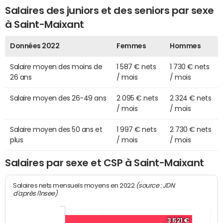
Salaires des juniors et des seniors par sexe
à Saint-Maixant
Données 2022
Femmes
Hommes
Salaire moyen des moins de
1 587 € nets
1 730 € nets
26 ans
/ mois
/ mois
Salaire moyen des 26-49 ans
2 095 € nets
2 324 € nets
/ mois
/ mois
Salaire moyen des 50 ans et
1 997 € nets
2 730 € nets
plus
/ mois
/ mois
Salaires par sexe et CSP à Saint-Maixant
(source : JDN
Salaires nets mensuels moyens en 2022
d'après l'Insee)
3 521 €