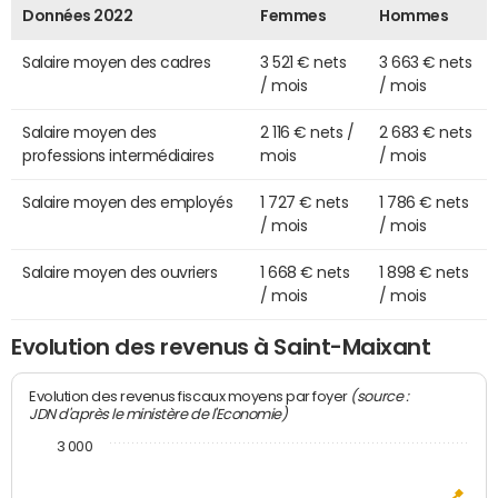
Données 2022
Femmes
Hommes
Salaire moyen des cadres
3 521 € nets
3 663 € nets
/ mois
/ mois
Salaire moyen des
2 116 € nets /
2 683 € nets
professions intermédiaires
mois
/ mois
Salaire moyen des employés
1 727 € nets
1 786 € nets
/ mois
/ mois
Salaire moyen des ouvriers
1 668 € nets
1 898 € nets
/ mois
/ mois
Evolution des revenus à Saint-Maixant
(source :
Evolution des revenus fiscaux moyens par foyer
JDN d'après le ministère de l'Economie)
3 000