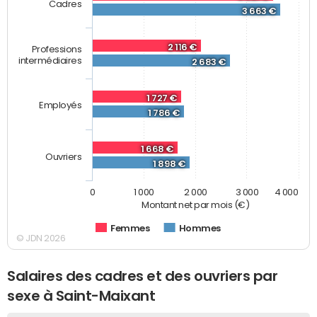
Cadres
3 663 €
2 116 €
Professions
intermédiaires
2 683 €
1 727 €
Employés
1 786 €
1 668 €
Ouvriers
1 898 €
0
1 000
2 000
3 000
4 000
Montant net par mois (€)
Femmes
Hommes
© JDN 2026
Salaires des cadres et des ouvriers par
sexe à Saint-Maixant