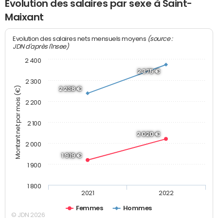
Evolution des salaires par sexe à Saint-
Maixant
(source :
Evolution des salaires nets mensuels moyens
JDN d'après l'Insee)
2 400
2 375 €
2 300
Montant net par mois (€)
2 238 €
2 200
2 100
2 020 €
2 000
1 919 €
1 900
1 800
2021
2022
Femmes
Hommes
© JDN 2026