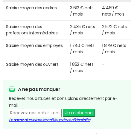
Salaire moyen des cadres
3 612 € nets
4 489 €
/ mois
nets / mois
Salaire moyen des
2 435 € nets
2 572 € nets
professions intermédiaires
/ mois
/ mois
Salaire moyen des employés
1 740 € nets
1 879 € nets
/ mois
/ mois
Salaire moyen des ouvriers
1 852 € nets
-
/ mois
A ne pas manquer
Recevez nos astuces et bons plans directement par e-
mail.
Je m'abonne
En savoir plus sur notre politique de confidentialité