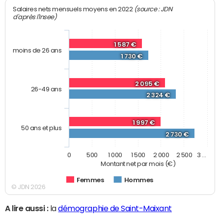
(source : JDN
Salaires nets mensuels moyens en 2022
d'après l'Insee)
1 587 €
moins de 26 ans
1 730 €
2 095 €
26-49 ans
2 324 €
1 997 €
50 ans et plus
2 730 €
0
500
1 000
1 500
2 000
2 500
3 …
Montant net par mois (€)
Femmes
Hommes
© JDN 2026
A lire aussi :
la
démographie de Saint-Maixant