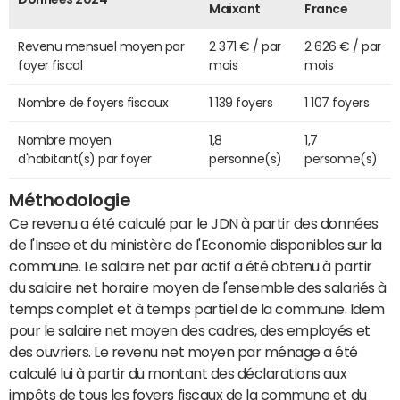
Maixant
France
Revenu mensuel moyen par
2 371 € / par
2 626 € / par
foyer fiscal
mois
mois
Nombre de foyers fiscaux
1 139 foyers
1 107 foyers
Nombre moyen
1,8
1,7
d'habitant(s) par foyer
personne(s)
personne(s)
Méthodologie
Ce revenu a été calculé par le JDN à partir des données
de l'Insee et du ministère de l'Economie disponibles sur la
commune. Le salaire net par actif a été obtenu à partir
du salaire net horaire moyen de l'ensemble des salariés à
temps complet et à temps partiel de la commune. Idem
pour le salaire net moyen des cadres, des employés et
des ouvriers. Le revenu net moyen par ménage a été
calculé lui à partir du montant des déclarations aux
impôts de tous les foyers fiscaux de la commune et du