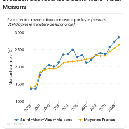
Maisons
(source :
Evolution des revenus fiscaux moyens par foyer
JDN d'après le ministère de l'Economie)
3 000
Montant par mois (€)
2 500
2 000
1 500
1 000
2007
2017
2009
2019
2011
2021
2013
2023
2005
2015
Saint-Mars-Vieux-Maisons
Moyenne France
© JDN 2026