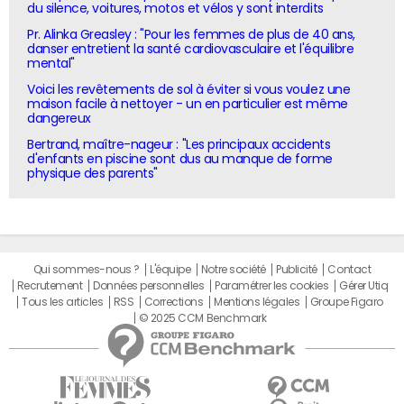
du silence, voitures, motos et vélos y sont interdits
Pr. Alinka Greasley : "Pour les femmes de plus de 40 ans,
danser entretient la santé cardiovasculaire et l'équilibre
mental"
Voici les revêtements de sol à éviter si vous voulez une
maison facile à nettoyer - un en particulier est même
dangereux
Bertrand, maître-nageur : "Les principaux accidents
d'enfants en piscine sont dus au manque de forme
physique des parents"
Qui sommes-nous ?
L'équipe
Notre société
Publicité
Contact
Recrutement
Données personnelles
Paramétrer les cookies
Gérer Utiq
Tous les articles
RSS
Corrections
Mentions légales
Groupe Figaro
© 2025 CCM Benchmark