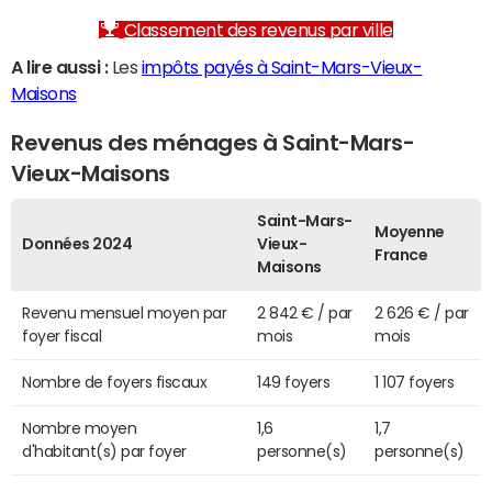
Classement des revenus par ville
A lire aussi :
Les
impôts payés à Saint-Mars-Vieux-
Maisons
Revenus des ménages à Saint-Mars-
Vieux-Maisons
Saint-Mars-
Moyenne
Données 2024
Vieux-
France
Maisons
Revenu mensuel moyen par
2 842 € / par
2 626 € / par
foyer fiscal
mois
mois
Nombre de foyers fiscaux
149 foyers
1 107 foyers
Nombre moyen
1,6
1,7
d'habitant(s) par foyer
personne(s)
personne(s)