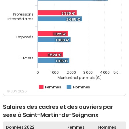
2 336 €
Professions
intermédiaires
2 665 €
1 829 €
Employés
1 980 €
1 524 €
Ouvriers
1 915 €
0
1 000
2 000
3 000
4 000
5 0…
Montant net par mois (€)
Femmes
Hommes
© JDN 2026
Salaires des cadres et des ouvriers par
sexe à Saint-Martin-de-Seignanx
Données 2022
Femmes
Hommes