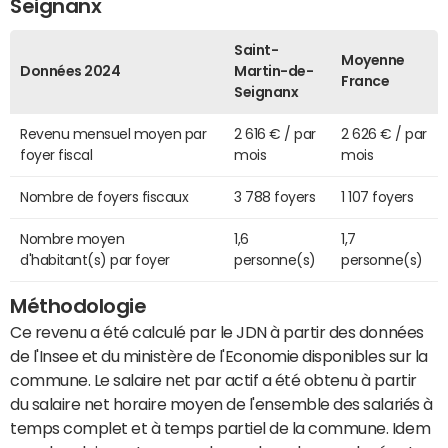
Seignanx
Saint-
Moyenne
Données 2024
Martin-de-
France
Seignanx
Revenu mensuel moyen par
2 616 € / par
2 626 € / par
foyer fiscal
mois
mois
Nombre de foyers fiscaux
3 788 foyers
1 107 foyers
Nombre moyen
1,6
1,7
d'habitant(s) par foyer
personne(s)
personne(s)
Méthodologie
Ce revenu a été calculé par le JDN à partir des données
de l'Insee et du ministère de l'Economie disponibles sur la
commune. Le salaire net par actif a été obtenu à partir
du salaire net horaire moyen de l'ensemble des salariés à
temps complet et à temps partiel de la commune. Idem