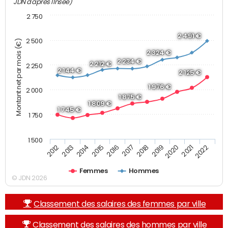
JDN d'après l'Insee)
2 750
2 491 €
2 500
Montant net par mois (€)
2 324 €
2 234 €
2 212 €
2 250
2 144 €
2 125 €
1 976 €
2 000
1 875 €
1 809 €
1 745 €
1 750
1 500
2013
2017
2021
2014
2018
2022
2015
2019
2012
2016
2020
Femmes
Hommes
© JDN 2026
Classement des salaires des femmes par ville
Classement des salaires des hommes par ville