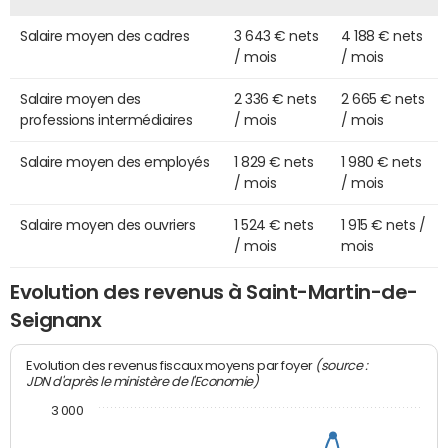
Salaire moyen des cadres
3 643 € nets
4 188 € nets
/ mois
/ mois
Salaire moyen des
2 336 € nets
2 665 € nets
professions intermédiaires
/ mois
/ mois
Salaire moyen des employés
1 829 € nets
1 980 € nets
/ mois
/ mois
Salaire moyen des ouvriers
1 524 € nets
1 915 € nets /
/ mois
mois
Evolution des revenus à Saint-Martin-de-
Seignanx
(source :
Evolution des revenus fiscaux moyens par foyer
JDN d'après le ministère de l'Economie)
3 000