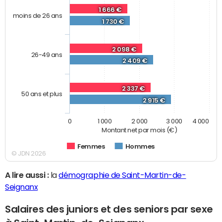
1 666 €
moins de 26 ans
1 730 €
2 098 €
26-49 ans
2 409 €
2 337 €
50 ans et plus
2 915 €
0
1 000
2 000
3 000
4 000
Montant net par mois (€)
Femmes
Hommes
© JDN 2026
A lire aussi :
la
démographie de Saint-Martin-de-
Seignanx
Salaires des juniors et des seniors par sexe