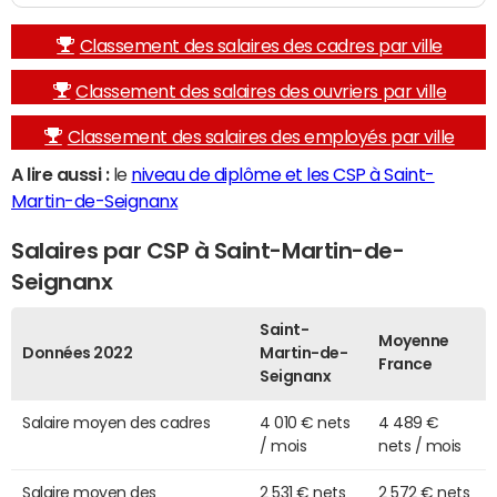
Classement des salaires des cadres par ville
Classement des salaires des ouvriers par ville
Classement des salaires des employés par ville
A lire aussi :
le
niveau de diplôme et les CSP à Saint-
Martin-de-Seignanx
Salaires par CSP à Saint-Martin-de-
Seignanx
Saint-
Moyenne
Données 2022
Martin-de-
France
Seignanx
Salaire moyen des cadres
4 010 € nets
4 489 €
/ mois
nets / mois
Salaire moyen des
2 531 € nets
2 572 € nets