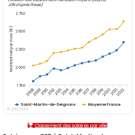
Evolution des salaires nets mensuels moyens
JDN d'après l'Insee)
2 750
Montant net par mois (€)
2 500
2 250
2 000
1 750
2012
2019
2014
2021
2008
2016
2010
2018
2013
2020
2015
2022
2009
2017
Saint-Martin-de-Seignanx
Moyenne France
© JDN 2026
Classement des salaires par ville