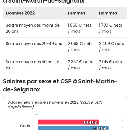
à Saint-Martin-de-Seignanx
Données 2022
Femmes
Hommes
Salaire moyen des moins de
1 666 € nets
1 730 € nets
26 ans
/ mois
/ mois
Salaire moyen des 26-49 ans
2 098 € nets
2 409 € nets
/ mois
/ mois
Salaire moyen des 50 ans et
2 337 € nets
2 915 € nets
plus
/ mois
/ mois
Salaires par sexe et CSP à Saint-Martin-
de-Seignanx
(source : JDN
Salaires nets mensuels moyens en 2022
d'après l'Insee)
3 643 €
Cadres
4 188 €