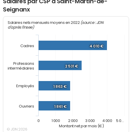
Salaires par CSP à Saint-Martin-de-
Seignanx
(source : JDN
Salaires nets mensuels moyens en 2022
d'après l'Insee)
Cadres
4 010 €
Professions
2 531 €
intermédiaires
Employés
1 863 €
Ouvriers
1 861 €
0
1 000
2 000
3 000
4 000
5 0…
Montant net par mois (€)
© JDN 2026