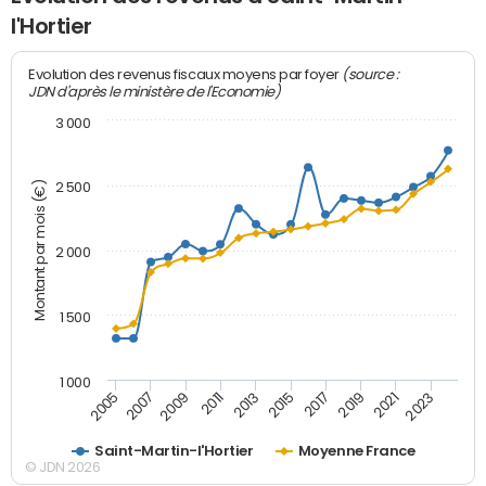
l'Hortier
(source :
Evolution des revenus fiscaux moyens par foyer
JDN d'après le ministère de l'Economie)
3 000
Montant par mois (€)
2 500
2 000
1 500
1 000
2007
2017
2009
2019
2011
2021
2013
2023
2005
2015
Saint-Martin-l'Hortier
Moyenne France
© JDN 2026