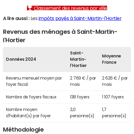
Classement des revenus par ville
A lire aussi :
Les
impôts payés à Saint-Martin-l'Hortier
Revenus des ménages à Saint-Martin-
l'Hortier
Saint-
Moyenne
Données 2024
Martin-
France
l'Hortier
Revenu mensuel moyen par
2 769 € / par
2 626 € / par
foyer fiscal
mois
mois
Nombre de foyers fiscaux
138 foyers
1 107 foyers
Nombre moyen
2,0
1,7
d'habitant(s) par foyer
personne(s)
personne(s)
Méthodologie