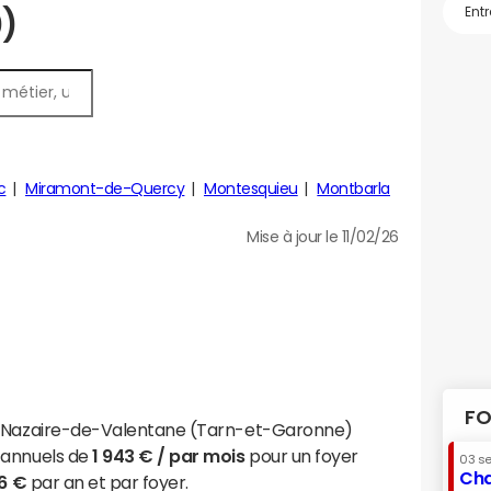
0)
c
Miramont-de-Quercy
Montesquieu
Montbarla
Mise à jour le 11/02/26
FO
t-Nazaire-de-Valentane (Tarn-et-Garonne)
 annuels de
1 943 € / par mois
pour un foyer
03 s
Cha
6 €
par an et par foyer.