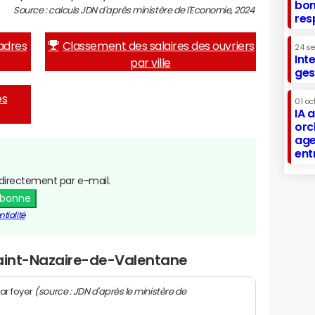
bon
Source : calculs JDN d'après ministère de l'Economie, 2024
res
adres
Classement des salaires des ouvriers
24 s
Int
par ville
ges
es
01 oc
IA 
orc
age
ent
directement par e-mail.
abonne
tialité
Saint-Nazaire-de-Valentane
(source : JDN d'après le ministère de
ar foyer