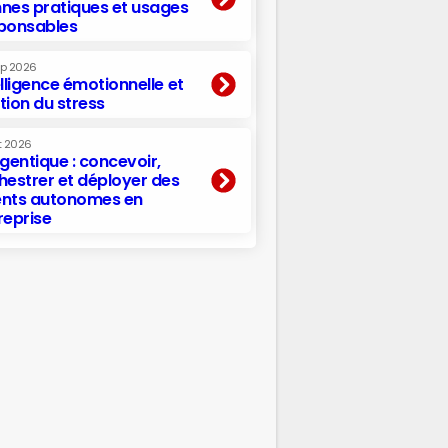
nes pratiques et usages
ponsables
ep 2026
elligence émotionnelle et
tion du stress
t 2026
agentique : concevoir,
hestrer et déployer des
nts autonomes en
reprise