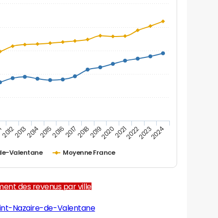
1
2012
2013
2014
2015
2016
2017
2018
2019
2020
2021
2022
2023
2024
de-Valentane
Moyenne France
ent des revenus par ville
aint-Nazaire-de-Valentane