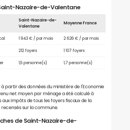
aint-Nazaire-de-Valentane
Saint-Nazaire-de-
Moyenne France
Valentane
cal
1 943 € / par mois
2 626 € / par mois
212 foyers
1 107 foyers
er
1,5 personne(s)
1,7 personne(s)
 à partir des données du ministère de l'Economie
evenu net moyen par ménage a été calculé à
 aux impôts de tous les foyers fiscaux de la
 recensés sur la commune.
roches de Saint-Nazaire-de-