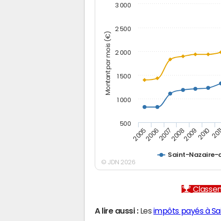
3 000
2 500
Montant par mois (€)
2 000
1 500
1 000
500
2005
2006
2007
2008
2009
2010
201
Saint-Nazaire-
© JDN 2026
Classem
A lire aussi :
Les
impôts payés à S