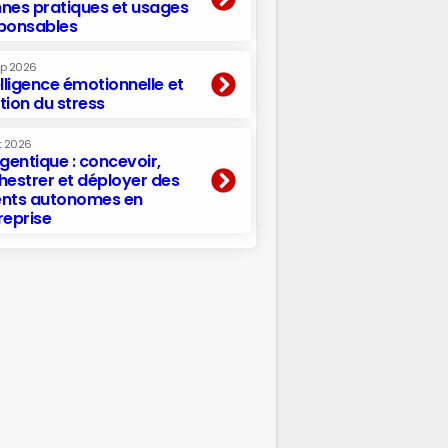
nes pratiques et usages
ponsables
ep 2026
elligence émotionnelle et
tion du stress
t 2026
agentique : concevoir,
hestrer et déployer des
nts autonomes en
reprise