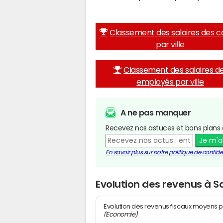
Classement des salaires des c
par ville
Classement des salaires d
employés par ville
A ne pas manquer
Recevez nos astuces et bons plans 
Je m'
En savoir plus sur notre politique de confiden
Evolution des revenus à S
Evolution des revenus fiscaux moyens p
l'Economie)