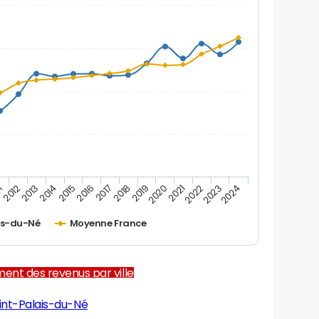
1
2012
2013
2014
2015
2016
2017
2018
2019
2020
2021
2022
2023
2024
is-du-Né
Moyenne France
ent des revenus par ville
int-Palais-du-Né