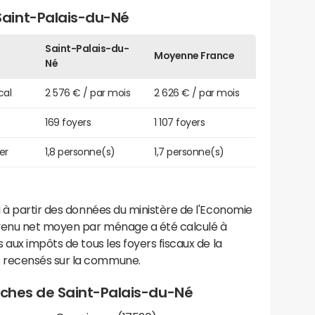
aint-Palais-du-Né
Saint-Palais-du-
Moyenne France
Né
cal
2 576 € / par mois
2 626 € / par mois
169 foyers
1 107 foyers
er
1,8 personne(s)
1,7 personne(s)
 à partir des données du ministère de l'Economie
evenu net moyen par ménage a été calculé à
 aux impôts de tous les foyers fiscaux de la
 recensés sur la commune.
roches de Saint-Palais-du-Né