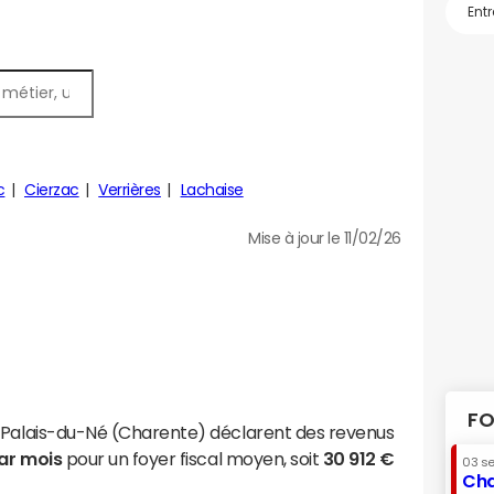
c
Cierzac
Verrières
Lachaise
Mise à jour le 11/02/26
FO
t-Palais-du-Né (Charente) déclarent des revenus
par mois
pour un foyer fiscal moyen, soit
30 912 €
03 s
Cha