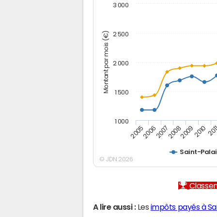
3 000
Montant par mois (€)
2 500
2 000
1 500
1 000
2005
2006
2007
2008
2009
2010
201
Saint-Pala
© JDN 2026
Classem
A lire aussi :
Les
impôts payés à Sa