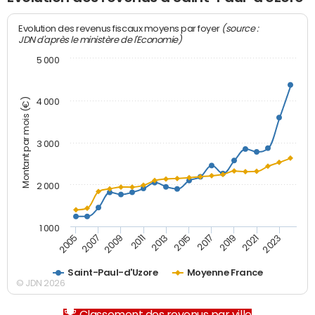
(source :
Evolution des revenus fiscaux moyens par foyer
JDN d'après le ministère de l'Economie)
5 000
Montant par mois (€)
4 000
3 000
2 000
1 000
2007
2017
2005
2015
2013
2023
2011
2021
2009
2019
Saint-Paul-d'Uzore
Moyenne France
© JDN 2026
Classement des revenus par ville