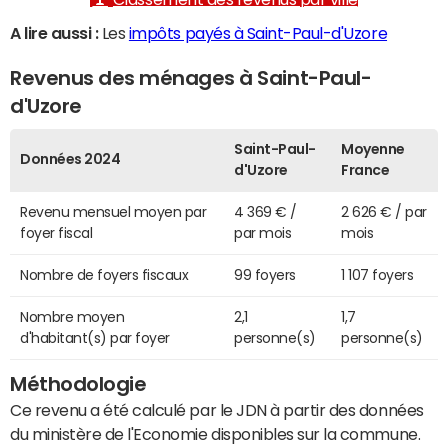
A lire aussi :
Les
impôts payés à Saint-Paul-d'Uzore
Revenus des ménages à Saint-Paul-
d'Uzore
Saint-Paul-
Moyenne
Données 2024
d'Uzore
France
Revenu mensuel moyen par
4 369 € /
2 626 € / par
foyer fiscal
par mois
mois
Nombre de foyers fiscaux
99 foyers
1 107 foyers
Nombre moyen
2,1
1,7
d'habitant(s) par foyer
personne(s)
personne(s)
Méthodologie
Ce revenu a été calculé par le JDN à partir des données
du ministère de l'Economie disponibles sur la commune.