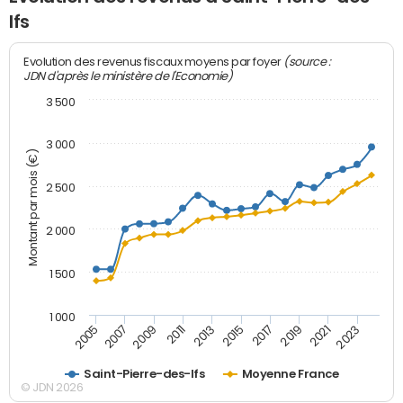
Ifs
(source :
Evolution des revenus fiscaux moyens par foyer
JDN d'après le ministère de l'Economie)
3 500
3 000
Montant par mois (€)
2 500
2 000
1 500
1 000
2007
2017
2009
2019
2011
2021
2013
2023
2005
2015
Saint-Pierre-des-Ifs
Moyenne France
© JDN 2026