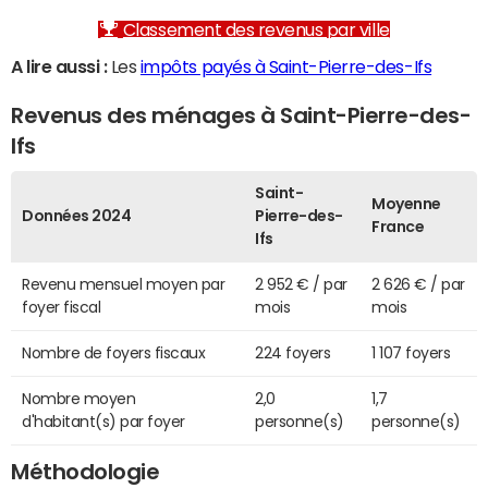
Classement des revenus par ville
A lire aussi :
Les
impôts payés à Saint-Pierre-des-Ifs
Revenus des ménages à Saint-Pierre-des-
Ifs
Saint-
Moyenne
Données 2024
Pierre-des-
France
Ifs
Revenu mensuel moyen par
2 952 € / par
2 626 € / par
foyer fiscal
mois
mois
Nombre de foyers fiscaux
224 foyers
1 107 foyers
Nombre moyen
2,0
1,7
d'habitant(s) par foyer
personne(s)
personne(s)
Méthodologie