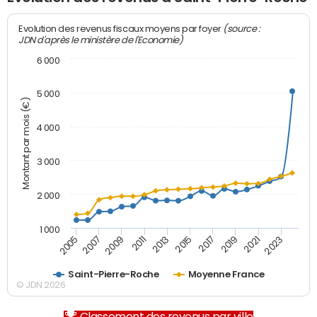
(source :
Evolution des revenus fiscaux moyens par foyer
JDN d'après le ministère de l'Economie)
6 000
5 000
Montant par mois (€)
4 000
3 000
2 000
1 000
2007
2017
2005
2015
2013
2023
2011
2021
2009
2019
Saint-Pierre-Roche
Moyenne France
© JDN 2026
Classement des revenus par ville