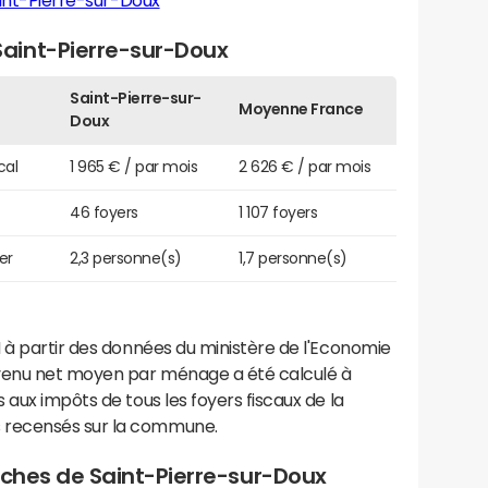
int-Pierre-sur-Doux
aint-Pierre-sur-Doux
Saint-Pierre-sur-
Moyenne France
Doux
cal
1 965 € / par mois
2 626 € / par mois
46 foyers
1 107 foyers
er
2,3 personne(s)
1,7 personne(s)
 à partir des données du ministère de l'Economie
evenu net moyen par ménage a été calculé à
 aux impôts de tous les foyers fiscaux de la
 recensés sur la commune.
roches de Saint-Pierre-sur-Doux