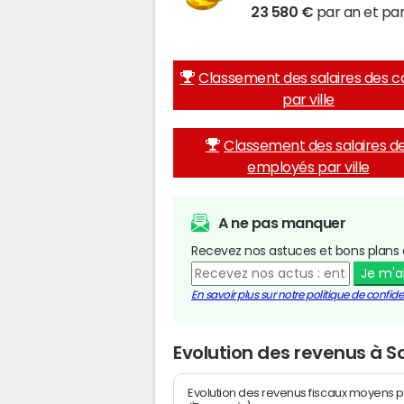
23 580 €
par an et par
Classement des salaires des c
par ville
Classement des salaires d
employés par ville
A ne pas manquer
Recevez nos astuces et bons plans 
Je m'
En savoir plus sur notre politique de confiden
Evolution des revenus à S
Evolution des revenus fiscaux moyens p