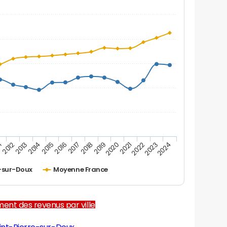
1
2012
2013
2014
2015
2016
2017
2018
2019
2020
2021
2022
2023
2024
e-sur-Doux
Moyenne France
ent des revenus par ville