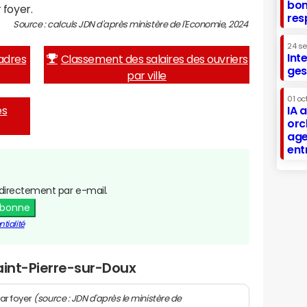
bon
 foyer.
res
Source : calculs JDN d'après ministère de l'Economie, 2024
24 s
Int
adres
Classement des salaires des ouvriers
ges
par ville
01 oc
es
IA 
orc
age
ent
directement par e-mail.
abonne
tialité
aint-Pierre-sur-Doux
(source : JDN d'après le ministère de
ar foyer