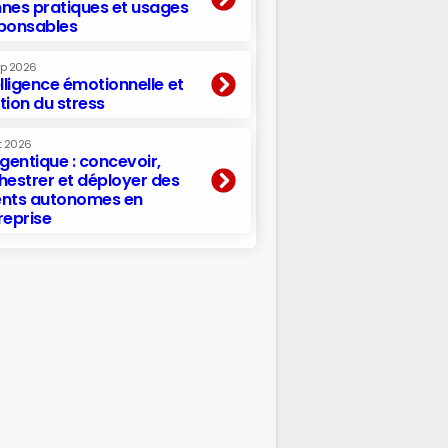
nes pratiques et usages
ponsables
ep 2026
elligence émotionnelle et
tion du stress
t 2026
agentique : concevoir,
hestrer et déployer des
nts autonomes en
reprise