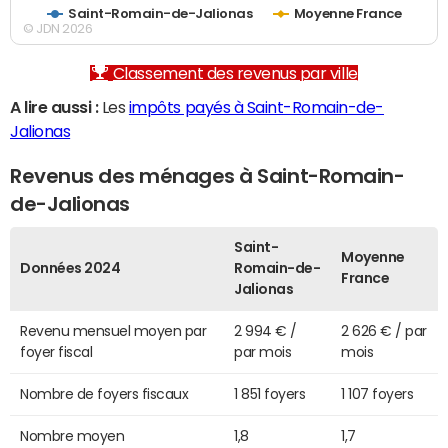
Saint-Romain-de-Jalionas
Moyenne France
© JDN 2026
Classement des revenus par ville
A lire aussi :
Les
impôts payés à Saint-Romain-de-
Jalionas
Revenus des ménages à Saint-Romain-
de-Jalionas
Saint-
Moyenne
Données 2024
Romain-de-
France
Jalionas
Revenu mensuel moyen par
2 994 € /
2 626 € / par
foyer fiscal
par mois
mois
Nombre de foyers fiscaux
1 851 foyers
1 107 foyers
Nombre moyen
1,8
1,7