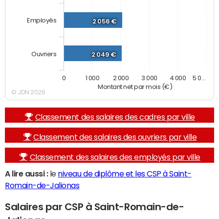
Employés
2 056 €
Ouvriers
2 049 €
0
1 000
2 000
3 000
4 000
5 0…
Montant net par mois (€)
© JDN 2026
Classement des salaires des cadres par ville
Classement des salaires des ouvriers par ville
Classement des salaires des employés par ville
A lire aussi :
le
niveau de diplôme et les CSP à Saint-
Romain-de-Jalionas
Salaires par CSP à Saint-Romain-de-