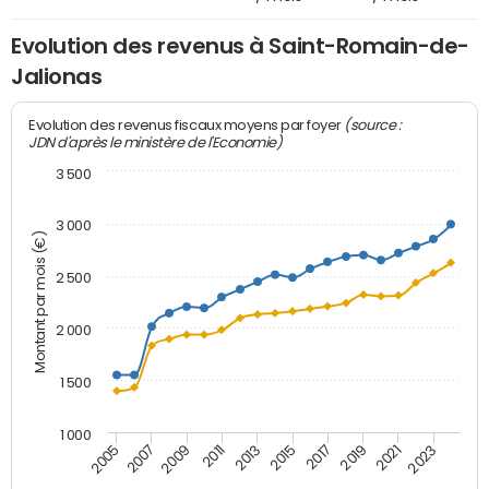
Evolution des revenus à Saint-Romain-de-
Jalionas
(source :
Evolution des revenus fiscaux moyens par foyer
JDN d'après le ministère de l'Economie)
3 500
3 000
Montant par mois (€)
2 500
2 000
1 500
1 000
2007
2017
2009
2019
2011
2021
2013
2023
2005
2015