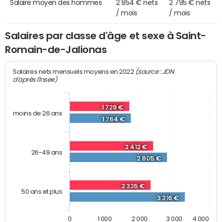
Salaire moyen des hommes
2 854 € nets
2 795 € nets
/ mois
/ mois
Salaires par classe d'âge et sexe à Saint-
Romain-de-Jalionas
(source : JDN
Salaires nets mensuels moyens en 2022
d'après l'Insee)
1 729 €
moins de 26 ans
1 764 €
2 412 €
26-49 ans
2 805 €
2 335 €
50 ans et plus
3 316 €
0
1 000
2 000
3 000
4 000