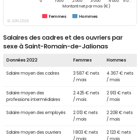
0
1 000
2 000
3 000
4 000
5 0…
Montant net par mois (€)
Femmes
Hommes
© JDN 2026
Salaires des cadres et des ouvriers par
sexe à Saint-Romain-de-Jalionas
Données 2022
Femmes
Hommes
Salaire moyen des cadres
3 587 € nets
4 367 € nets
/ mois
/ mois
Salaire moyen des
2 425 € nets
2 913 € nets
professions intermédiaires
/ mois
/ mois
Salaire moyen des employés
2 013 € nets
2 208 € nets
/ mois
/ mois
Salaire moyen des ouvriers
1 803 € nets
2 123 € nets
/ mois
/ mois