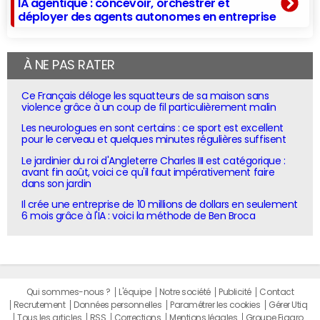
IA agentique : concevoir, orchestrer et
déployer des agents autonomes en entreprise
À NE PAS RATER
Ce Français déloge les squatteurs de sa maison sans
violence grâce à un coup de fil particulièrement malin
Les neurologues en sont certains : ce sport est excellent
pour le cerveau et quelques minutes régulières suffisent
Le jardinier du roi d'Angleterre Charles III est catégorique :
avant fin août, voici ce qu'il faut impérativement faire
dans son jardin
Il crée une entreprise de 10 millions de dollars en seulement
6 mois grâce à l'IA : voici la méthode de Ben Broca
Qui sommes-nous ?
L'équipe
Notre société
Publicité
Contact
Recrutement
Données personnelles
Paramétrer les cookies
Gérer Utiq
Tous les articles
RSS
Corrections
Mentions légales
Groupe Figaro