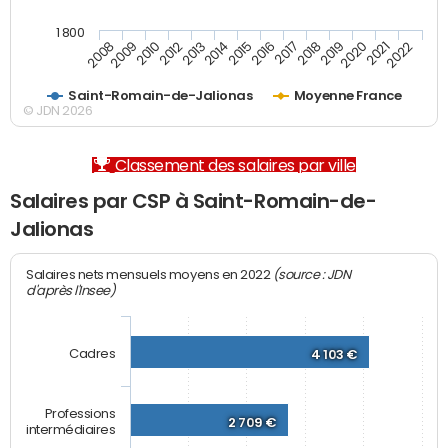
1 800
2008
2009
2010
2012
2013
2014
2015
2016
2017
2018
2019
2020
2021
2022
Saint-Romain-de-Jalionas
Moyenne France
© JDN 2026
Classement des salaires par ville
Salaires par CSP à Saint-Romain-de-
Jalionas
(source : JDN
Salaires nets mensuels moyens en 2022
d'après l'Insee)
Cadres
4 103 €
Professions
2 709 €
intermédiaires