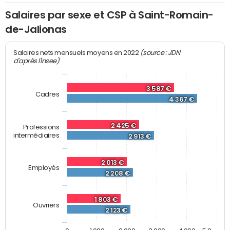
Salaires par sexe et CSP à Saint-Romain-
de-Jalionas
(source : JDN
Salaires nets mensuels moyens en 2022
d'après l'Insee)
3 587 €
Cadres
4 367 €
2 425 €
Professions
intermédiaires
2 913 €
2 013 €
Employés
2 208 €
1 803 €
Ouvriers
2 123 €