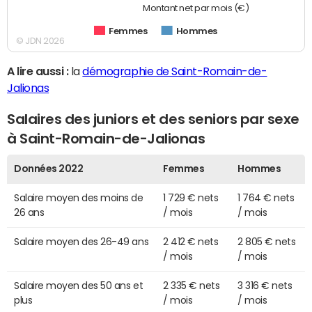
Montant net par mois (€)
Femmes
Hommes
© JDN 2026
A lire aussi :
la
démographie de Saint-Romain-de-
Jalionas
Salaires des juniors et des seniors par sexe
à Saint-Romain-de-Jalionas
Données 2022
Femmes
Hommes
Salaire moyen des moins de
1 729 € nets
1 764 € nets
26 ans
/ mois
/ mois
Salaire moyen des 26-49 ans
2 412 € nets
2 805 € nets
/ mois
/ mois
Salaire moyen des 50 ans et
2 335 € nets
3 316 € nets
plus
/ mois
/ mois