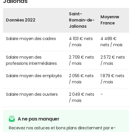
Jalionas
Saint-
Moyenne
Données 2022
Romain-de-
France
Jalionas
Salaire moyen des cadres
4 103 € nets
4 489 €
/ mois
nets / mois
Salaire moyen des
2 709 € nets
2 572 € nets
professions intermédiaires
/ mois
/ mois
Salaire moyen des employés
2 056 € nets
1 879 € nets
/ mois
/ mois
Salaire moyen des ouvriers
2 049 € nets
-
/ mois
A ne pas manquer
Recevez nos astuces et bons plans directement par e-