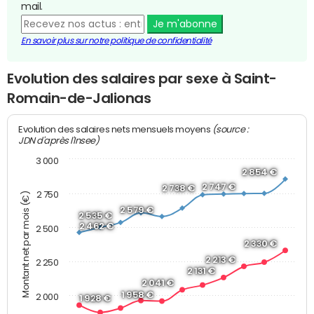
mail.
Je m'abonne
En savoir plus sur notre politique de confidentialité
Evolution des salaires par sexe à Saint-
Romain-de-Jalionas
(source :
Evolution des salaires nets mensuels moyens
JDN d'après l'Insee)
3 000
2 854 €
2 747 €
2 738 €
2 750
Montant net par mois (€)
2 579 €
2 535 €
2 462 €
2 500
2 330 €
2 213 €
2 250
2 131 €
2 041 €
1 958 €
2 000
1 928 €