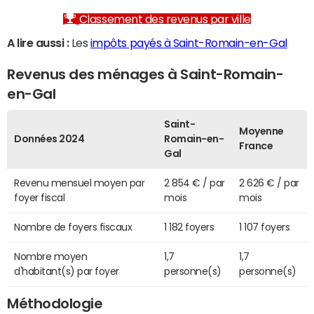
Classement des revenus par ville
A lire aussi :
Les
impôts payés à Saint-Romain-en-Gal
Revenus des ménages à Saint-Romain-
en-Gal
Saint-
Moyenne
Données 2024
Romain-en-
France
Gal
Revenu mensuel moyen par
2 854 € / par
2 626 € / par
foyer fiscal
mois
mois
Nombre de foyers fiscaux
1 182 foyers
1 107 foyers
Nombre moyen
1,7
1,7
d'habitant(s) par foyer
personne(s)
personne(s)
Méthodologie