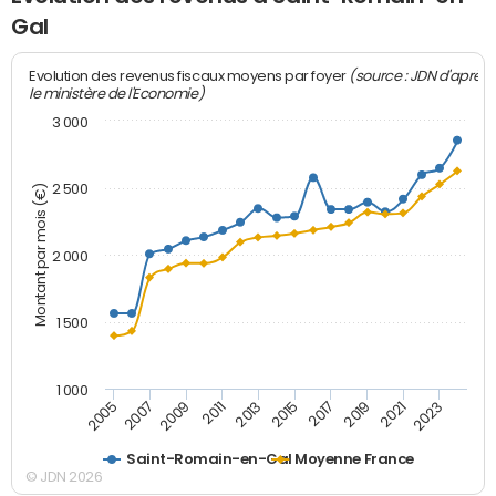
Gal
(source : JDN d'après
Evolution des revenus fiscaux moyens par foyer
le ministère de l'Economie)
3 000
2 500
Montant par mois (€)
2 000
1 500
1 000
2007
2017
2005
2015
2013
2023
2011
2021
2009
2019
Saint-Romain-en-Gal
Moyenne France
© JDN 2026