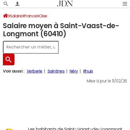
Salaire
France
Oise
Salaire moyen à Saint-Vaast-de-
Longmont (60410)
Voir aussi :
Verberie
Saintines
Néry
Rhuis
Mise à jour le 11/02/26
Les habitants de Saint-Vaast-de-Longmont