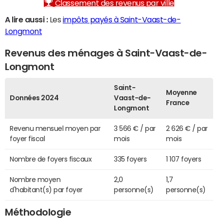
Classement des revenus par ville
A lire aussi :
Les
impôts payés à Saint-Vaast-de-
Longmont
Revenus des ménages à Saint-Vaast-de-
Longmont
Saint-
Moyenne
Données 2024
Vaast-de-
France
Longmont
Revenu mensuel moyen par
3 566 € / par
2 626 € / par
foyer fiscal
mois
mois
Nombre de foyers fiscaux
335 foyers
1 107 foyers
Nombre moyen
2,0
1,7
d'habitant(s) par foyer
personne(s)
personne(s)
Méthodologie