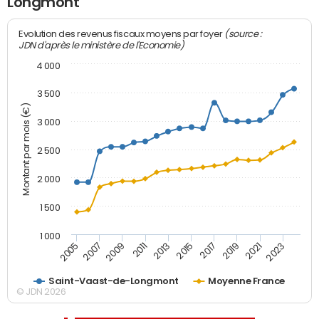
Longmont
(source :
Evolution des revenus fiscaux moyens par foyer
JDN d'après le ministère de l'Economie)
4 000
3 500
Montant par mois (€)
3 000
2 500
2 000
1 500
1 000
2007
2017
2005
2015
2013
2023
2011
2021
2009
2019
Saint-Vaast-de-Longmont
Moyenne France
© JDN 2026