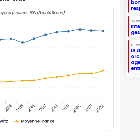
bon
res
(source : JDN d'après l'Insee)
moyens
24 s
Int
ges
01 oc
IA 
orc
age
ent
2019
2015
2022
2018
2014
2021
2017
3
2020
2016
Witz
Moyenne France