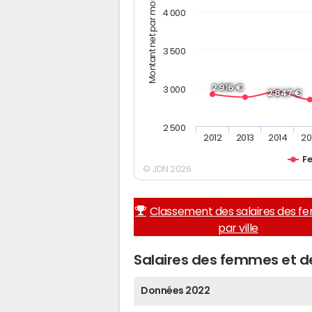
Montant net par mois (€)
4 000
3 500
2 916 €
3 000
2 847 €
2 500
2012
2013
2014
20
F
© JDN 2026
Classement des salaires des 
par ville
Salaires des femmes et 
Données 2022