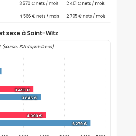
3 570 € nets / mois
2 401 € nets / mois
4 566 € nets / mois
2 795 € nets / mois
et sexe à Saint-Witz
(source : JDN d'après l'Insee)
22
3 493 €
3 845 €
4 099 €
6 279 €