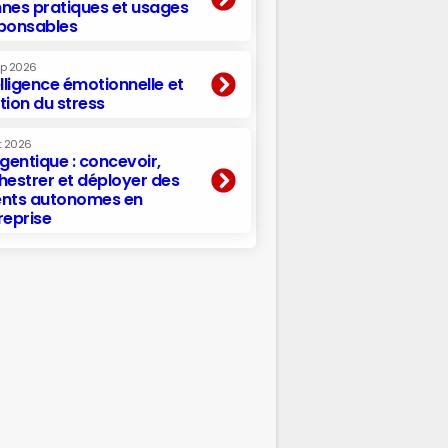
nes pratiques et usages
ponsables
ep 2026
elligence émotionnelle et
tion du stress
t 2026
agentique : concevoir,
hestrer et déployer des
nts autonomes en
reprise