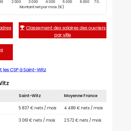
00
2 000
3 000
4 000
5 000
6 000
7 0…
Montant net par mois (€)
adres
Classement des salaires des ouvriers
par ville
es
t les CSP à Saint-Witz
Witz
Saint-Witz
Moyenne France
5 837 € nets / mois
4 489 € nets / mois
3 061 € nets / mois
2 572 € nets / mois