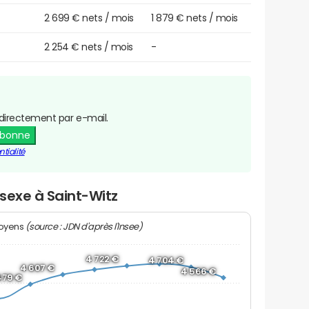
2 699 € nets / mois
1 879 € nets / mois
2 254 € nets / mois
-
directement par e-mail.
abonne
tialité
 sexe à Saint-Witz
(source : JDN d'après l'Insee)
moyens
4 722 €
4 704 €
4 607 €
4 566 €
479 €