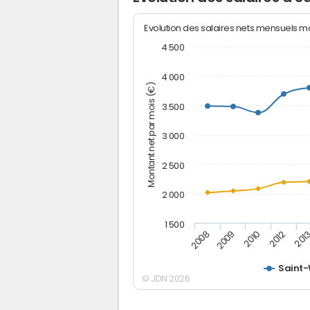
Evolution des salaires nets mensuels 
4 500
4 000
Montant net par mois (€)
3 500
3 000
2 500
2 000
1 500
2012
2010
2009
201
2008
Saint-
© JDN 2026