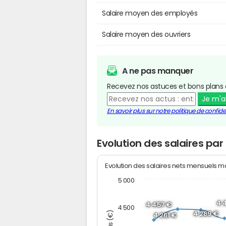
Salaire moyen des employés
Salaire moyen des ouvriers
A ne pas manquer
Recevez nos astuces et bons plans 
Je m'
En savoir plus sur notre politique de confiden
Evolution des salaires par
Evolution des salaires nets mensuels 
5 000
4 
4 457 €
4 500
4 289 €
4 261 €