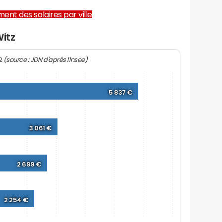
ent des salaires par ville
Witz
(source : JDN d'après l'Insee)
22
5 837 €
3 061 €
2 699 €
2 254 €