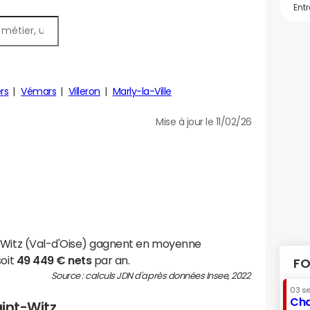
ers
Vémars
Villeron
Marly-la-Ville
Mise à jour le 11/02/26
t-Witz (Val-d'Oise) gagnent en moyenne
soit
49 449 € nets
par an.
FO
Source : calculs JDN d'après données Insee, 2022
03 s
Cha
aint-Witz