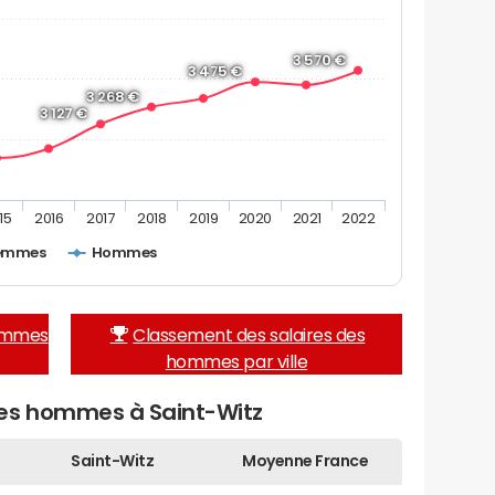
3 570 €
3 475 €
3 268 €
3 127 €
15
2016
2017
2018
2019
2020
2021
2022
emmes
Hommes
femmes
Classement des salaires des
hommes par ville
des hommes à Saint-Witz
Saint-Witz
Moyenne France