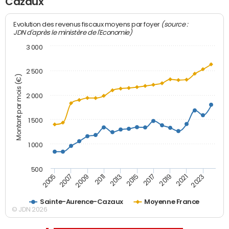
Cazaux
(source :
Evolution des revenus fiscaux moyens par foyer
JDN d'après le ministère de l'Economie)
3 000
2 500
Montant par mois (€)
2 000
1 500
1 000
500
2007
2017
2009
2019
2011
2021
2013
2023
2005
2015
Sainte-Aurence-Cazaux
Moyenne France
© JDN 2026