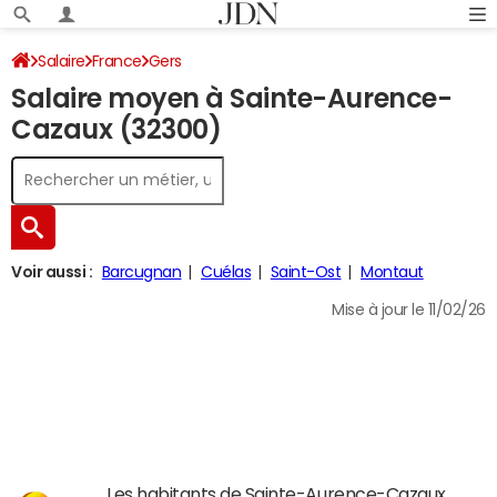
Salaire
France
Gers
Salaire moyen à Sainte-Aurence-
Cazaux (32300)
Voir aussi :
Barcugnan
Cuélas
Saint-Ost
Montaut
Mise à jour le 11/02/26
Les habitants de Sainte-Aurence-Cazaux