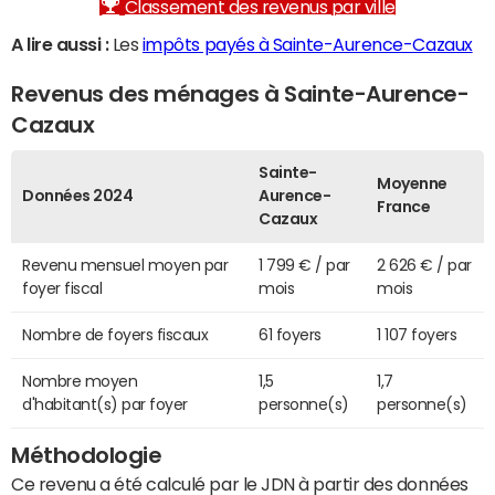
Classement des revenus par ville
A lire aussi :
Les
impôts payés à Sainte-Aurence-Cazaux
Revenus des ménages à Sainte-Aurence-
Cazaux
Sainte-
Moyenne
Données 2024
Aurence-
France
Cazaux
Revenu mensuel moyen par
1 799 € / par
2 626 € / par
foyer fiscal
mois
mois
Nombre de foyers fiscaux
61 foyers
1 107 foyers
Nombre moyen
1,5
1,7
d'habitant(s) par foyer
personne(s)
personne(s)
Méthodologie
Ce revenu a été calculé par le JDN à partir des données