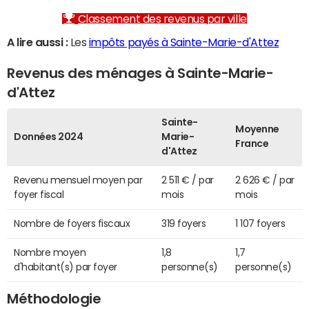
Classement des revenus par ville
A lire aussi :
Les
impôts payés à Sainte-Marie-d'Attez
Revenus des ménages à Sainte-Marie-
d'Attez
Sainte-
Moyenne
Données 2024
Marie-
France
d'Attez
Revenu mensuel moyen par
2 511 € / par
2 626 € / par
foyer fiscal
mois
mois
Nombre de foyers fiscaux
319 foyers
1 107 foyers
Nombre moyen
1,8
1,7
d'habitant(s) par foyer
personne(s)
personne(s)
Méthodologie