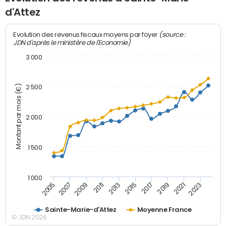
d'Attez
(source :
Evolution des revenus fiscaux moyens par foyer
JDN d'après le ministère de l'Economie)
3 000
Montant par mois (€)
2 500
2 000
1 500
1 000
2007
2017
2009
2019
2011
2021
2013
2023
2005
2015
Sainte-Marie-d'Attez
Moyenne France
© JDN 2026