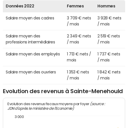
Données 2022
Femmes
Hommes
Salaire moyen des cadres
3 709 € nets
3 928 € nets
/ mois
/ mois
Salaire moyen des
2 349 € nets
2 519 € nets
professions intermédiaires
/ mois
/ mois
Salaire moyen des employés
1 713 € nets /
1 737 € nets
mois
/ mois
Salaire moyen des ouvriers
1 353 € nets
1 842 € nets
/ mois
/ mois
Evolution des revenus à Sainte-Menehould
(source :
Evolution des revenus fiscaux moyens par foyer
JDN d'après le ministère de l'Economie)
3 000