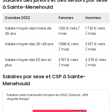
à Sainte-Menehould
Données 2022
Femmes
Hommes
Salaire moyen des moins de
1 612 € nets /
1 722 € nets
26 ans
mois
/ mois
Salaire moyen des 26-49 ans
1 866 € nets
2 107 € nets
/ mois
/ mois
Salaire moyen des 50 ans et
2 157 € nets
2 376 € nets
plus
/ mois
/ mois
Salaires par sexe et CSP à Sainte-
Menehould
(source : JDN
Salaires nets mensuels moyens en 2022
d'après l'Insee)