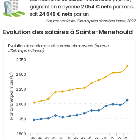
gagnent en moyenne
2 054 € nets
par mois,
soit
24 648 € nets
par an.
Source : calculs JDN d'après données Insee, 2022
Evolution des salaires à Sainte-Menehould
(source :
Evolution des salaires nets mensuels moyens
JDN d'après l'Insee)
2 750
2 500
Montant net par mois (€)
2 250
2 000
1 750
1 500