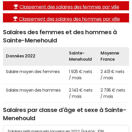
Classement des salaires des femmes par ville
Classement des salaires des hommes par ville
Salaires des femmes et des hommes à
Sainte-Menehould
Sainte-
Moyenne
Données 2022
Menehould
France
Salaire moyen des femmes
1 925 € nets
2 401 € nets
/ mois
/ mois
Salaire moyen des hommes
2 143 € nets
2 795 € nets
/ mois
/ mois
Salaires par classe d'âge et sexe à Sainte-
Menehould
(source : JDN
Salaires nets mensuels moyens en 2022