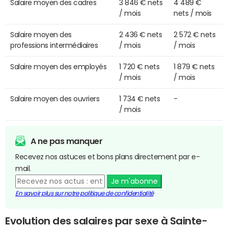
Salaire moyen des cadres
3 846 € nets
4 489 €
/ mois
nets / mois
Salaire moyen des
2 436 € nets
2 572 € nets
professions intermédiaires
/ mois
/ mois
Salaire moyen des employés
1 720 € nets
1 879 € nets
/ mois
/ mois
Salaire moyen des ouvriers
1 734 € nets
-
/ mois
A ne pas manquer
Recevez nos astuces et bons plans directement par e-
mail.
Je m'abonne
En savoir plus sur notre politique de confidentialité
Evolution des salaires par sexe à Sainte-