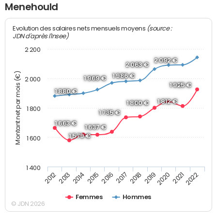
Menehould
(source :
Evolution des salaires nets mensuels moyens
JDN d'après l'Insee)
2 200
2 092 €
2 063 €
Montant net par mois (€)
1 986 €
1 969 €
2 000
1 925 €
1 880 €
1 812 €
1 800 €
1 800
1 735 €
1 663 €
1 637 €
1 579 €
1 600
1 400
2013
2017
2021
2014
2018
2022
2015
2019
2012
2016
2020
Femmes
Hommes
© JDN 2026