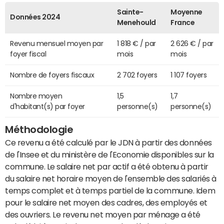
Sainte-
Moyenne
Données 2024
Menehould
France
Revenu mensuel moyen par
1 818 € / par
2 626 € / par
foyer fiscal
mois
mois
Nombre de foyers fiscaux
2 702 foyers
1 107 foyers
Nombre moyen
1,5
1,7
d'habitant(s) par foyer
personne(s)
personne(s)
Méthodologie
Ce revenu a été calculé par le JDN à partir des données
de l'Insee et du ministère de l'Economie disponibles sur la
commune. Le salaire net par actif a été obtenu à partir
du salaire net horaire moyen de l'ensemble des salariés à
temps complet et à temps partiel de la commune. Idem
pour le salaire net moyen des cadres, des employés et
des ouvriers. Le revenu net moyen par ménage a été