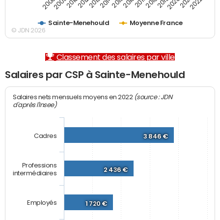
2012
2019
2014
2021
2008
2016
2010
2018
2013
2020
2015
2022
2009
2017
Sainte-Menehould
Moyenne France
© JDN 2026
Classement des salaires par ville
Salaires par CSP à Sainte-Menehould
(source : JDN
Salaires nets mensuels moyens en 2022
d'après l'Insee)
Cadres
3 846 €
Professions
2 436 €
intermédiaires
Employés
1 720 €