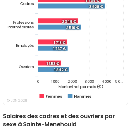
3 709 €
Cadres
3 928 €
2 349 €
Professions
intermédiaires
2 519 €
1 713 €
Employés
1 737 €
1 353 €
Ouvriers
1 842 €
0
1 000
2 000
3 000
4 000
5 0…
Montant net par mois (€)
Femmes
Hommes
© JDN 2026
Salaires des cadres et des ouvriers par
sexe à Sainte-Menehould