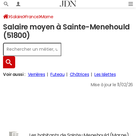
Salaire
France
Marne
Salaire moyen à Sainte-Menehould
(51800)
Voir aussi :
Verrières
Futeau
Châtrices
Les Islettes
Mise à jour le 11/02/26
Les habitants de Sainte-Menehould (Marne)