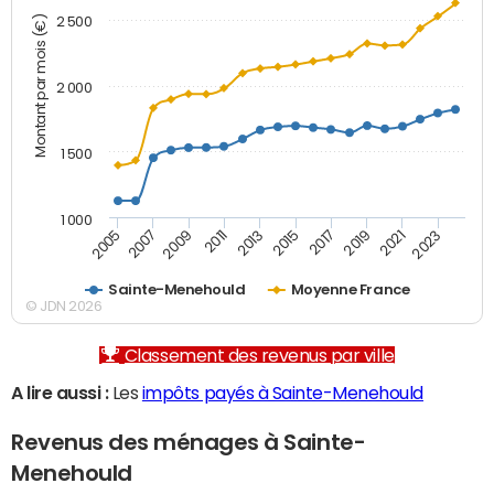
Montant par mois (€)
2 500
2 000
1 500
1 000
2007
2017
2009
2019
2011
2021
2013
2023
2005
2015
Sainte-Menehould
Moyenne France
© JDN 2026
Classement des revenus par ville
A lire aussi :
Les
impôts payés à Sainte-Menehould
Revenus des ménages à Sainte-
Menehould