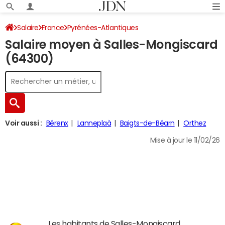
Salaire
France
Pyrénées-Atlantiques
Salaire moyen à Salles-Mongiscard
(64300)
Voir aussi :
Bérenx
Lanneplaà
Baigts-de-Béarn
Orthez
Mise à jour le 11/02/26
Les habitants de Salles-Mongiscard