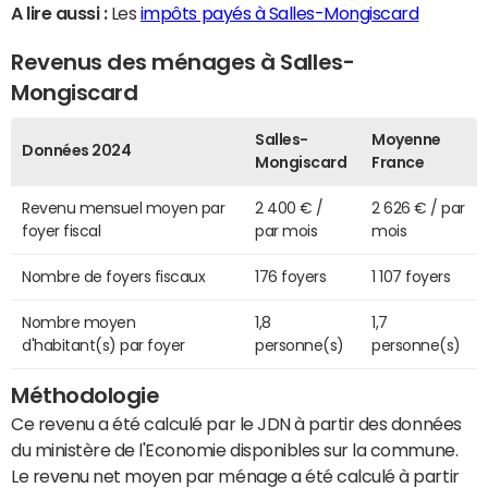
A lire aussi :
Les
impôts payés à Salles-Mongiscard
Revenus des ménages à Salles-
Mongiscard
Salles-
Moyenne
Données 2024
Mongiscard
France
Revenu mensuel moyen par
2 400 € /
2 626 € / par
foyer fiscal
par mois
mois
Nombre de foyers fiscaux
176 foyers
1 107 foyers
Nombre moyen
1,8
1,7
d'habitant(s) par foyer
personne(s)
personne(s)
Méthodologie
Ce revenu a été calculé par le JDN à partir des données
du ministère de l'Economie disponibles sur la commune.
Le revenu net moyen par ménage a été calculé à partir