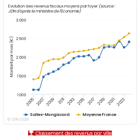
(source :
Evolution des revenus fiscaux moyens par foyer
JDN d'après le ministère de l'Economie)
3 000
Montant par mois (€)
2 500
2 000
1 500
1 000
2007
2017
2009
2019
2011
2021
2013
2023
2005
2015
Salles-Mongiscard
Moyenne France
© JDN 2026
Classement des revenus par ville