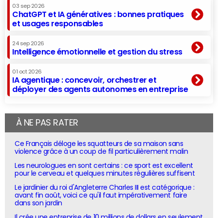
03 sep 2026
ChatGPT et IA génératives : bonnes pratiques
et usages responsables
24 sep 2026
Intelligence émotionnelle et gestion du stress
01 oct 2026
IA agentique : concevoir, orchestrer et
déployer des agents autonomes en entreprise
À NE PAS RATER
Ce Français déloge les squatteurs de sa maison sans
violence grâce à un coup de fil particulièrement malin
Les neurologues en sont certains : ce sport est excellent
pour le cerveau et quelques minutes régulières suffisent
Le jardinier du roi d'Angleterre Charles III est catégorique :
avant fin août, voici ce qu'il faut impérativement faire
dans son jardin
Il crée une entreprise de 10 millions de dollars en seulement