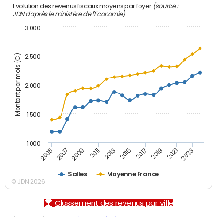
(source :
Evolution des revenus fiscaux moyens par foyer
JDN d'après le ministère de l'Economie)
3 000
Montant par mois (€)
2 500
2 000
1 500
1 000
2007
2017
2009
2019
2011
2021
2013
2023
2005
2015
Salles
Moyenne France
© JDN 2026
Classement des revenus par ville