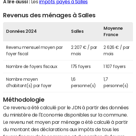
A lire aussi :
Les
impôts payés à Salles
Revenus des ménages à Salles
Moyenne
Données 2024
Salles
France
Revenu mensuel moyen par
2 207 € / par
2 626 € / par
foyer fiscal
mois
mois
Nombre de foyers fiscaux
175 foyers
1 107 foyers
Nombre moyen
1,6
1,7
d'habitant(s) par foyer
personne(s)
personne(s)
Méthodologie
Ce revenu a été calculé par le JDN à partir des données
du ministère de l'Economie disponibles sur la commune.
Le revenu net moyen par ménage a été calculé à partir
du montant des déclarations aux impôts de tous les