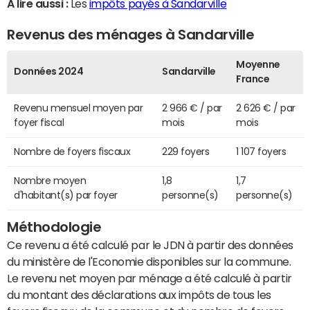
A lire aussi :
Les
impôts payés à Sandarville
Revenus des ménages à Sandarville
Moyenne
Données 2024
Sandarville
France
Revenu mensuel moyen par
2 966 € / par
2 626 € / par
foyer fiscal
mois
mois
Nombre de foyers fiscaux
229 foyers
1 107 foyers
Nombre moyen
1,8
1,7
d'habitant(s) par foyer
personne(s)
personne(s)
Méthodologie
Ce revenu a été calculé par le JDN à partir des données
du ministère de l'Economie disponibles sur la commune.
Le revenu net moyen par ménage a été calculé à partir
du montant des déclarations aux impôts de tous les