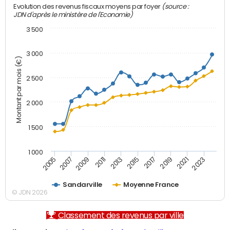
(source :
Evolution des revenus fiscaux moyens par foyer
JDN d'après le ministère de l'Economie)
3 500
3 000
Montant par mois (€)
2 500
2 000
1 500
1 000
2007
2017
2009
2019
2011
2021
2013
2023
2005
2015
Sandarville
Moyenne France
© JDN 2026
Classement des revenus par ville