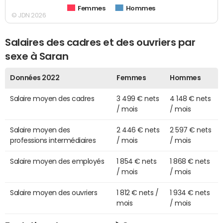
Femmes
Hommes
© JDN 2026
Salaires des cadres et des ouvriers par
sexe à Saran
Données 2022
Femmes
Hommes
Salaire moyen des cadres
3 499 € nets
4 148 € nets
/ mois
/ mois
Salaire moyen des
2 446 € nets
2 597 € nets
professions intermédiaires
/ mois
/ mois
Salaire moyen des employés
1 854 € nets
1 868 € nets
/ mois
/ mois
Salaire moyen des ouvriers
1 812 € nets /
1 934 € nets
mois
/ mois