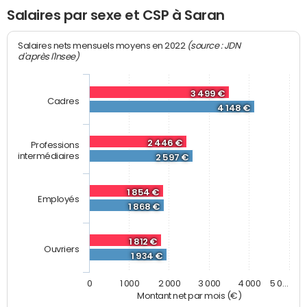
Salaires par sexe et CSP à Saran
(source : JDN
Salaires nets mensuels moyens en 2022
d'après l'Insee)
3 499 €
Cadres
4 148 €
2 446 €
Professions
intermédiaires
2 597 €
1 854 €
Employés
1 868 €
1 812 €
Ouvriers
1 934 €
0
1 000
2 000
3 000
4 000
5 0…
Montant net par mois (€)