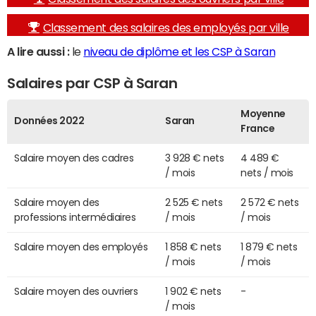
Classement des salaires des employés par ville
A lire aussi :
le
niveau de diplôme et les CSP à Saran
Salaires par CSP à Saran
Moyenne
Données 2022
Saran
France
Salaire moyen des cadres
3 928 € nets
4 489 €
/ mois
nets / mois
Salaire moyen des
2 525 € nets
2 572 € nets
professions intermédiaires
/ mois
/ mois
Salaire moyen des employés
1 858 € nets
1 879 € nets
/ mois
/ mois
Salaire moyen des ouvriers
1 902 € nets
-
/ mois