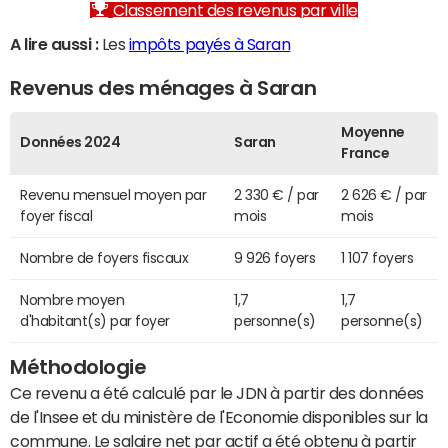
Classement des revenus par ville
A lire aussi :
Les
impôts payés à Saran
Revenus des ménages à Saran
Moyenne
Données 2024
Saran
France
Revenu mensuel moyen par
2 330 € / par
2 626 € / par
foyer fiscal
mois
mois
Nombre de foyers fiscaux
9 926 foyers
1 107 foyers
Nombre moyen
1,7
1,7
d'habitant(s) par foyer
personne(s)
personne(s)
Méthodologie
Ce revenu a été calculé par le JDN à partir des données
de l'Insee et du ministère de l'Economie disponibles sur la
commune. Le salaire net par actif a été obtenu à partir