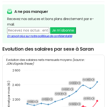
A ne pas manquer
Recevez nos astuces et bons plans directement par e-
mail.
Je m'abonne
En savoir plus sur notre politique de confidentialité
Evolution des salaires par sexe à Saran
(source :
Evolution des salaires nets mensuels moyens
JDN d'après l'Insee)
2 600
2 436 €
Montant net par mois (€)
2 389 €
2 400
2 304 €
2 242 €
2 174 €
2 165 €
2 200
2 134 €
2 099 €