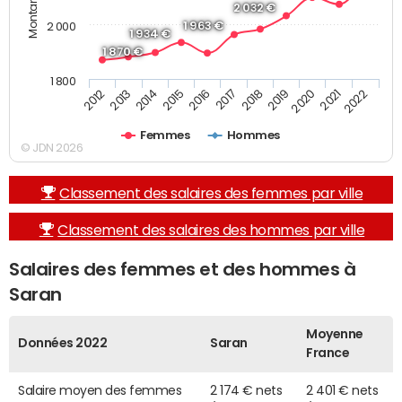
2 032 €
1 963 €
2 000
1 934 €
1 870 €
1 800
2019
2017
2015
2013
2022
2020
2018
2016
2014
2012
2021
Femmes
Hommes
© JDN 2026
Classement des salaires des femmes par ville
Classement des salaires des hommes par ville
Salaires des femmes et des hommes à
Saran
Moyenne
Données 2022
Saran
France
Salaire moyen des femmes
2 174 € nets
2 401 € nets