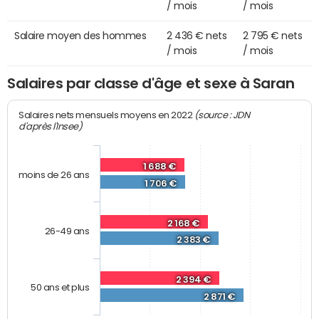
/ mois
/ mois
Salaire moyen des hommes
2 436 € nets
2 795 € nets
/ mois
/ mois
Salaires par classe d'âge et sexe à Saran
(source : JDN
Salaires nets mensuels moyens en 2022
d'après l'Insee)
1 688 €
moins de 26 ans
1 706 €
2 168 €
26-49 ans
2 383 €
2 394 €
50 ans et plus
2 871 €