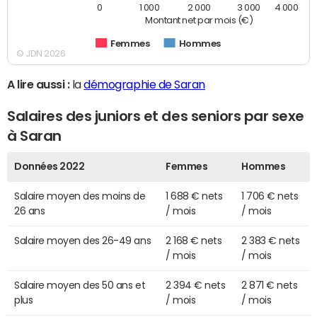
0
1 000
2 000
3 000
4 000
Montant net par mois (€)
Femmes
Hommes
© JDN 2026
A lire aussi :
la
démographie de Saran
Salaires des juniors et des seniors par sexe
à Saran
Données 2022
Femmes
Hommes
Salaire moyen des moins de
1 688 € nets
1 706 € nets
26 ans
/ mois
/ mois
Salaire moyen des 26-49 ans
2 168 € nets
2 383 € nets
/ mois
/ mois
Salaire moyen des 50 ans et
2 394 € nets
2 871 € nets
plus
/ mois
/ mois