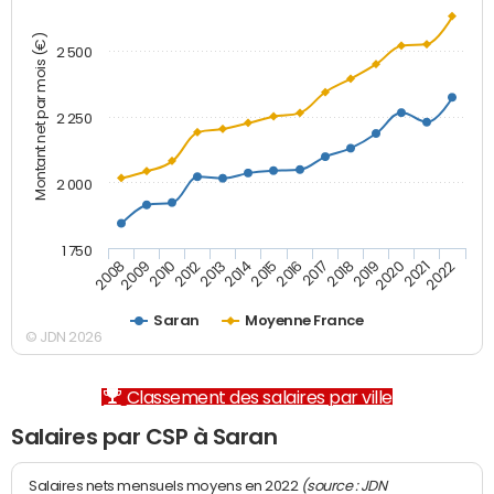
Montant net par mois (€)
2 500
2 250
2 000
1 750
2012
2019
2014
2021
2008
2016
2010
2018
2013
2020
2015
2022
2009
2017
Saran
Moyenne France
© JDN 2026
Classement des salaires par ville
Salaires par CSP à Saran
(source : JDN
Salaires nets mensuels moyens en 2022