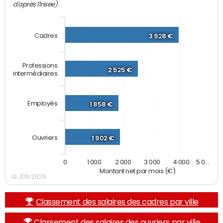
d'après l'Insee)
Cadres
3 928 €
Professions
2 525 €
intermédiaires
Employés
1 858 €
Ouvriers
1 902 €
0
1 000
2 000
3 000
4 000
5 0…
Montant net par mois (€)
© JDN 2026
Classement des salaires des cadres par ville
Classement des salaires des ouvriers par ville