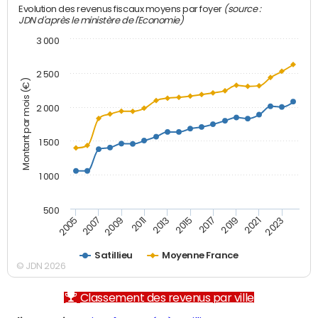
(source :
Evolution des revenus fiscaux moyens par foyer
JDN d'après le ministère de l'Economie)
3 000
2 500
Montant par mois (€)
2 000
1 500
1 000
500
2007
2017
2009
2019
2011
2021
2013
2023
2005
2015
Satillieu
Moyenne France
© JDN 2026
Classement des revenus par ville