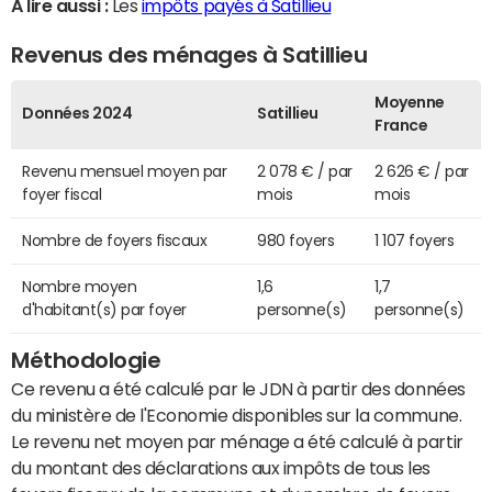
A lire aussi :
Les
impôts payés à Satillieu
Revenus des ménages à Satillieu
Moyenne
Données 2024
Satillieu
France
Revenu mensuel moyen par
2 078 € / par
2 626 € / par
foyer fiscal
mois
mois
Nombre de foyers fiscaux
980 foyers
1 107 foyers
Nombre moyen
1,6
1,7
d'habitant(s) par foyer
personne(s)
personne(s)
Méthodologie
Ce revenu a été calculé par le JDN à partir des données
du ministère de l'Economie disponibles sur la commune.
Le revenu net moyen par ménage a été calculé à partir
du montant des déclarations aux impôts de tous les