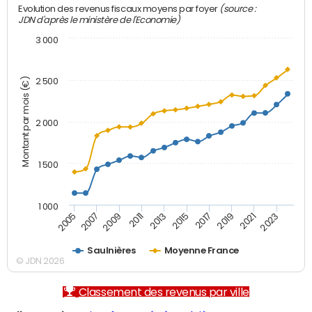
(source :
Evolution des revenus fiscaux moyens par foyer
JDN d'après le ministère de l'Economie)
3 000
Montant par mois (€)
2 500
2 000
1 500
1 000
2007
2017
2009
2019
2011
2021
2013
2023
2005
2015
Saulnières
Moyenne France
© JDN 2026
Classement des revenus par ville