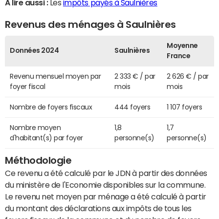
A lire aussi :
Les
impôts payés à Saulnières
Revenus des ménages à Saulnières
Moyenne
Données 2024
Saulnières
France
Revenu mensuel moyen par
2 333 € / par
2 626 € / par
foyer fiscal
mois
mois
Nombre de foyers fiscaux
444 foyers
1 107 foyers
Nombre moyen
1,8
1,7
d'habitant(s) par foyer
personne(s)
personne(s)
Méthodologie
Ce revenu a été calculé par le JDN à partir des données
du ministère de l'Economie disponibles sur la commune.
Le revenu net moyen par ménage a été calculé à partir
du montant des déclarations aux impôts de tous les