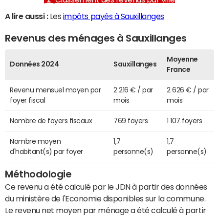
A lire aussi :
Les
impôts payés à Sauxillanges
Revenus des ménages à Sauxillanges
Moyenne
Données 2024
Sauxillanges
France
Revenu mensuel moyen par
2 216 € / par
2 626 € / par
foyer fiscal
mois
mois
Nombre de foyers fiscaux
769 foyers
1 107 foyers
Nombre moyen
1,7
1,7
d'habitant(s) par foyer
personne(s)
personne(s)
Méthodologie
Ce revenu a été calculé par le JDN à partir des données
du ministère de l'Economie disponibles sur la commune.
Le revenu net moyen par ménage a été calculé à partir