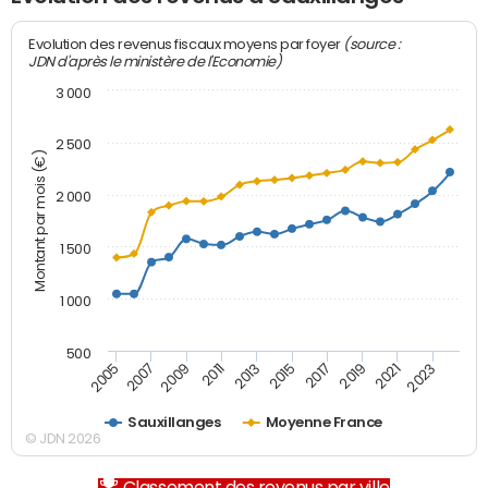
(source :
Evolution des revenus fiscaux moyens par foyer
JDN d'après le ministère de l'Economie)
3 000
2 500
Montant par mois (€)
2 000
1 500
1 000
500
2007
2017
2009
2019
2011
2021
2013
2023
2005
2015
Sauxillanges
Moyenne France
© JDN 2026
Classement des revenus par ville