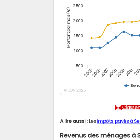
2 500
Montant par mois (€)
2 000
1 500
1 000
500
2005
2006
2007
2008
2009
2010
201
Sen
© JDN 2026
Classem
A lire aussi :
Les
impôts payés à S
Revenus des ménages à 