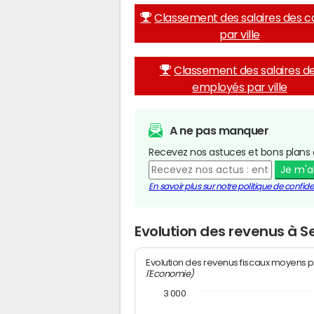
Classement des salaires des c
par ville
Classement des salaires d
employés par ville
A ne pas manquer
Recevez nos astuces et bons plans 
Je m'
En savoir plus sur notre politique de confiden
Evolution des revenus à 
Evolution des revenus fiscaux moyens p
l'Economie)
3 000