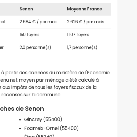
Senon
Moyenne France
cal
2 684 € / par mois
2 626 € / par mois
150 foyers
1 107 foyers
er
2,0 personne(s)
1,7 personne(s)
 à partir des données du ministère de l'Economie
evenu net moyen par ménage a été calculé à
 aux impôts de tous les foyers fiscaux de la
 recensés sur la commune.
roches de Senon
Gincrey (55400)
Foameix-Ornel (55400)
Éton (55240)