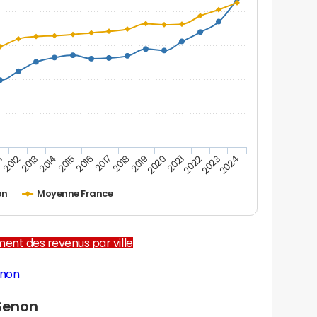
1
2012
2013
2014
2015
2016
2017
2018
2019
2020
2021
2022
2023
2024
on
Moyenne France
ent des revenus par ville
enon
Senon