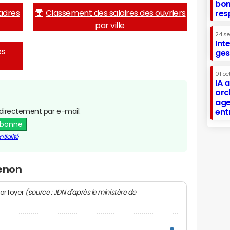
bon
adres
Classement des salaires des ouvriers
res
par ville
24 s
Int
es
ges
01 oc
IA 
orc
age
directement par e-mail.
ent
abonne
tialité
Senon
(source : JDN d'après le ministère de
ar foyer