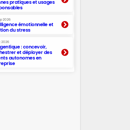
nes pratiques et usages
ponsables
ep 2026
elligence émotionnelle et
tion du stress
t 2026
agentique : concevoir,
hestrer et déployer des
nts autonomes en
reprise