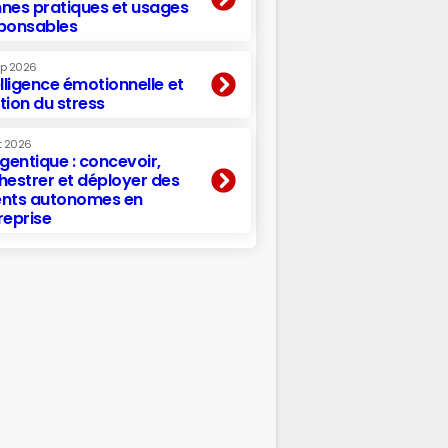
nes pratiques et usages
ponsables
ep 2026
elligence émotionnelle et
tion du stress
t 2026
agentique : concevoir,
hestrer et déployer des
nts autonomes en
reprise