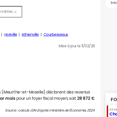
Hoéville
Athienville
Courbesseaux
Mise à jour le 11/02/26
es (Meurthe-et-Moselle) déclarent des revenus
par mois
pour un foyer fiscal moyen, soit
28 872 €
FO
03 s
Source : calculs JDN d'après ministère de l'Economie, 2024
Cha