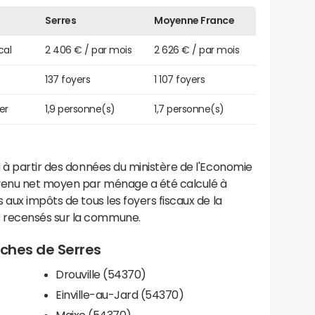
Serres
Moyenne France
cal
2 406 € / par mois
2 626 € / par mois
137 foyers
1 107 foyers
er
1,9 personne(s)
1,7 personne(s)
 à partir des données du ministère de l'Economie
evenu net moyen par ménage a été calculé à
 aux impôts de tous les foyers fiscaux de la
 recensés sur la commune.
roches de Serres
Drouville (54370)
Einville-au-Jard (54370)
Maixe (54370)