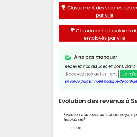
Classement des salaires des c
par ville
Classement des salaires d
employés par ville
A ne pas manquer
Recevez nos astuces et bons plans 
Je m'
En savoir plus sur notre politique de confiden
Evolution des revenus à S
Evolution des revenus fiscaux moyens p
l'Economie)
3 000