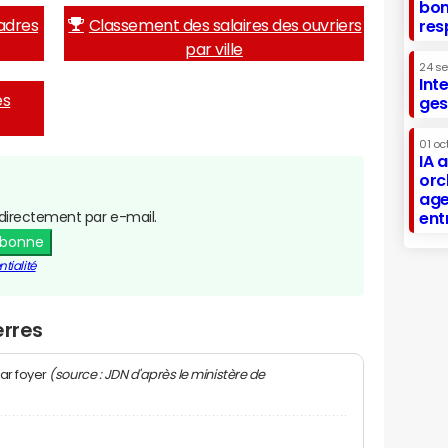
bon
adres
Classement des salaires des ouvriers
res
par ville
24 s
Int
es
ges
01 oc
IA 
orc
age
directement par e-mail.
ent
abonne
tialité
erres
(source : JDN d'après le ministère de
ar foyer