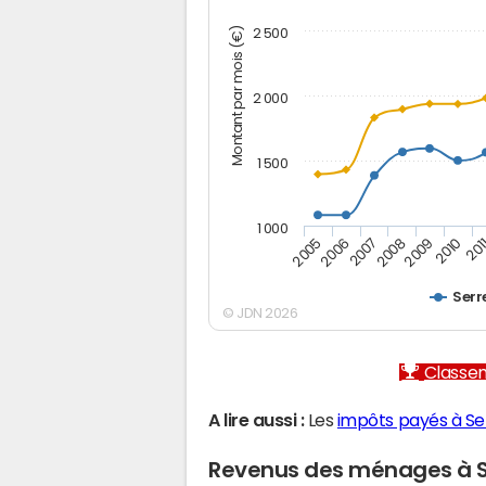
Montant par mois (€)
2 500
2 000
1 500
1 000
2005
2006
2007
2008
2009
2010
201
Serr
© JDN 2026
Classem
A lire aussi :
Les
impôts payés à Se
Revenus des ménages à S