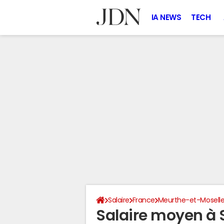
IA NEWS
TECH
Salaire
France
Meurthe-et-Mosell
Salaire moyen à 