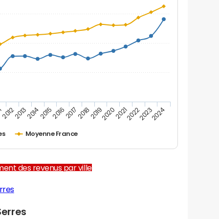
1
2012
2013
2014
2015
2016
2017
2018
2019
2020
2021
2022
2023
2024
es
Moyenne France
ent des revenus par ville
rres
erres