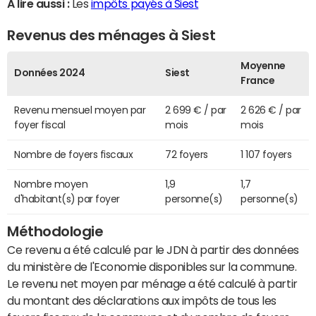
A lire aussi :
Les
impôts payés à Siest
Revenus des ménages à Siest
Moyenne
Données 2024
Siest
France
Revenu mensuel moyen par
2 699 € / par
2 626 € / par
foyer fiscal
mois
mois
Nombre de foyers fiscaux
72 foyers
1 107 foyers
Nombre moyen
1,9
1,7
d'habitant(s) par foyer
personne(s)
personne(s)
Méthodologie
Ce revenu a été calculé par le JDN à partir des données
du ministère de l'Economie disponibles sur la commune.
Le revenu net moyen par ménage a été calculé à partir
du montant des déclarations aux impôts de tous les