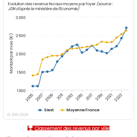
(source :
Evolution des revenus fiscaux moyens par foyer
JDN d'après le ministère de l'Economie)
3 000
Montant par mois (€)
2 500
2 000
1 500
1 000
2007
2017
2009
2019
2011
2021
2013
2023
2005
2015
Siest
Moyenne France
© JDN 2026
Classement des revenus par ville