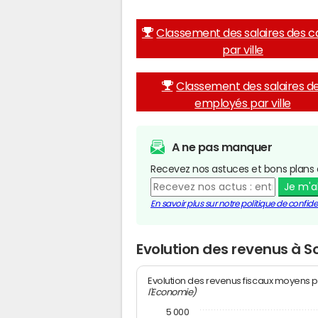
Classement des salaires des c
par ville
Classement des salaires d
employés par ville
A ne pas manquer
Recevez nos astuces et bons plans 
Je m'
En savoir plus sur notre politique de confiden
Evolution des revenus à
Evolution des revenus fiscaux moyens p
l'Economie)
5 000