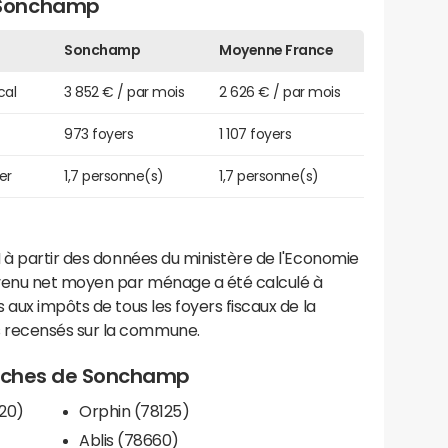
 Sonchamp
Sonchamp
Moyenne France
cal
3 852 € / par mois
2 626 € / par mois
973 foyers
1 107 foyers
er
1,7 personne(s)
1,7 personne(s)
 à partir des données du ministère de l'Economie
evenu net moyen par ménage a été calculé à
 aux impôts de tous les foyers fiscaux de la
 recensés sur la commune.
proches de Sonchamp
120)
Orphin (78125)
Ablis (78660)