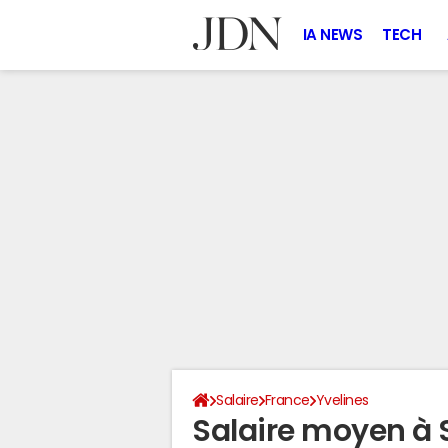
IA NEWS
TECH
Salaire
France
Yvelines
Salaire moyen à