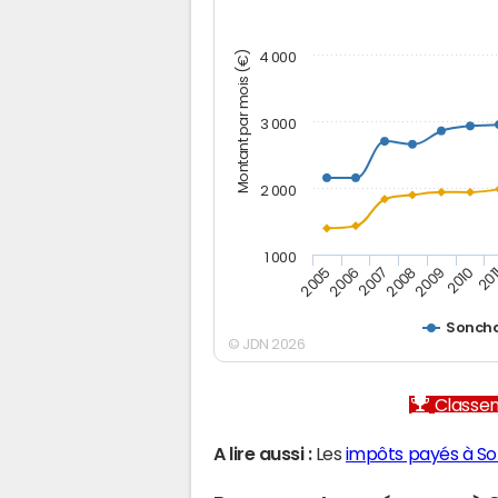
Montant par mois (€)
4 000
3 000
2 000
1 000
2007
2006
201
2005
2010
2009
2008
Sonch
© JDN 2026
Classem
A lire aussi :
Les
impôts payés à 