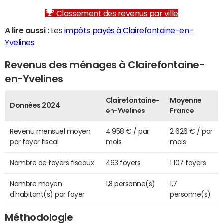
Classement des revenus par ville
A lire aussi :
Les
impôts payés à Clairefontaine-en-
Yvelines
Revenus des ménages à Clairefontaine-
en-Yvelines
Clairefontaine-
Moyenne
Données 2024
en-Yvelines
France
Revenu mensuel moyen
4 958 € / par
2 626 € / par
par foyer fiscal
mois
mois
Nombre de foyers fiscaux
463 foyers
1 107 foyers
Nombre moyen
1,8 personne(s)
1,7
d'habitant(s) par foyer
personne(s)
Méthodologie