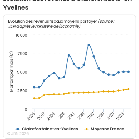
Yvelines
(source :
Evolution des revenus fiscaux moyens par foyer
JDN d'après le ministère de l'Economie)
10 000
Montant par mois (€)
7 500
5 000
2 500
0
2007
2017
2011
2021
2005
2015
2009
2019
2013
2023
Clairefontaine-en-Yvelines
Moyenne France
© JDN 2026