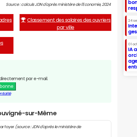
bon
Source : calculs JDN d'après ministère de l'Economie, 2024
res
adres
Classement des salaires des ouvriers
24 s
Int
par ville
ges
es
01 oc
IA 
orc
age
ent
directement par e-mail.
abonne
tialité
 Souvigné-sur-Même
(source : JDN d'après le ministère de
ar foyer