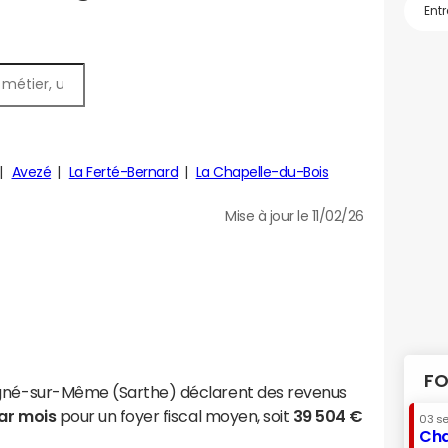
Avezé
La Ferté-Bernard
La Chapelle-du-Bois
Mise à jour le 11/02/26
FO
igné-sur-Même (Sarthe) déclarent des revenus
par mois
pour un foyer fiscal moyen, soit
39 504 €
03 s
Cha