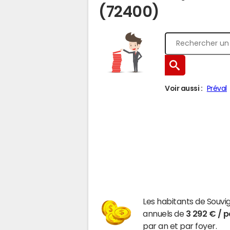
(72400)
Voir aussi :
Préval
Les habitants de Souv
annuels de
3 292 € / 
par an et par foyer.