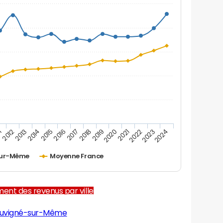
1
2012
2013
2014
2015
2016
2017
2018
2019
2020
2021
2022
2023
2024
sur-Même
Moyenne France
ent des revenus par ville
ouvigné-sur-Même