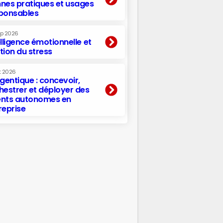
nes pratiques et usages
ponsables
ep 2026
elligence émotionnelle et
tion du stress
t 2026
agentique : concevoir,
hestrer et déployer des
nts autonomes en
reprise