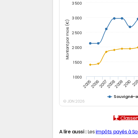
3 500
3 000
Montant par mois (€)
2 500
2 000
1 500
1 000
2005
2006
2007
2008
2009
2010
201
Souvigné-
© JDN 2026
Classem
A lire aussi :
Les
impôts payés à S