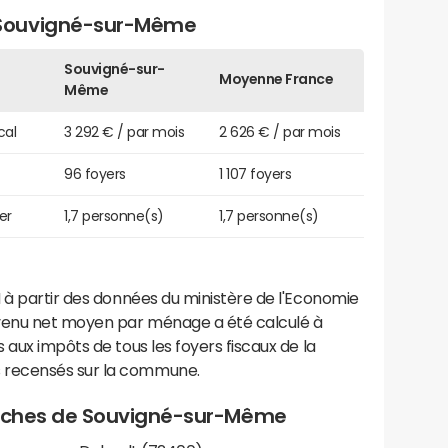
Souvigné-sur-Même
Souvigné-sur-
Moyenne France
Même
cal
3 292 € / par mois
2 626 € / par mois
96 foyers
1 107 foyers
er
1,7 personne(s)
1,7 personne(s)
 à partir des données du ministère de l'Economie
evenu net moyen par ménage a été calculé à
 aux impôts de tous les foyers fiscaux de la
 recensés sur la commune.
proches de Souvigné-sur-Même