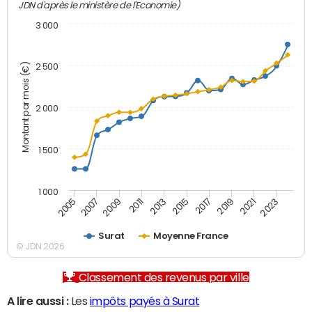
JDN d'après le ministère de l'Economie)
3 000
Montant par mois (€)
2 500
2 000
1 500
1 000
2007
2017
2009
2019
2011
2021
2013
2023
2005
2015
Surat
Moyenne France
© JDN 2026
Classement des revenus par ville
A lire aussi :
Les
impôts payés à Surat