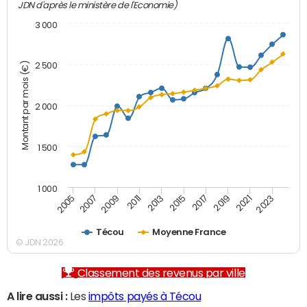
JDN d'après le ministère de l'Economie)
3 000
Montant par mois (€)
2 500
2 000
1 500
1 000
2007
2017
2009
2019
2011
2021
2013
2023
2005
2015
Técou
Moyenne France
© JDN 2026
Classement des revenus par ville
A lire aussi :
Les
impôts payés à Técou