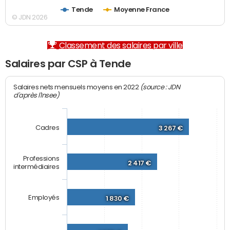
Tende
Moyenne France
© JDN 2026
Classement des salaires par ville
Salaires par CSP à Tende
(source : JDN
Salaires nets mensuels moyens en 2022
d'après l'Insee)
Cadres
3 267 €
Professions
2 417 €
intermédiaires
Employés
1 830 €