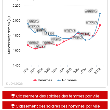
2 200
2 089 €
Montant net par mois (€)
2 000
1 952 €
1 932 €
1 882 €
1 836 €
1 825 €
1 788 €
1 783 €
1 800
1 732 €
1 713 €
1 663 €
1 663 €
1 618 €
1 600
1 400
2013
2017
2021
2014
2018
2022
2015
2019
2012
2016
2020
Femmes
Hommes
© JDN 2026
Classement des salaires des femmes par ville
Classement des salaires des hommes par ville