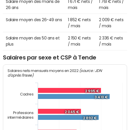
Salaire moyen des moins de
1 671 € nets /
1 761 € nets /
26 ans
mois
mois
Salaire moyen des 26-49 ans
1 852 € nets
2 009 € nets
/ mois
/ mois
Salaire moyen des 50 ans et
2 150 € nets
2 336 € nets
plus
/ mois
/ mois
Salaires par sexe et CSP à Tende
(source : JDN
Salaires nets mensuels moyens en 2022
d'après l'Insee)
2 995 €
Cadres
3 410 €
2 045 €
Professions
intermédiaires
2 892 €