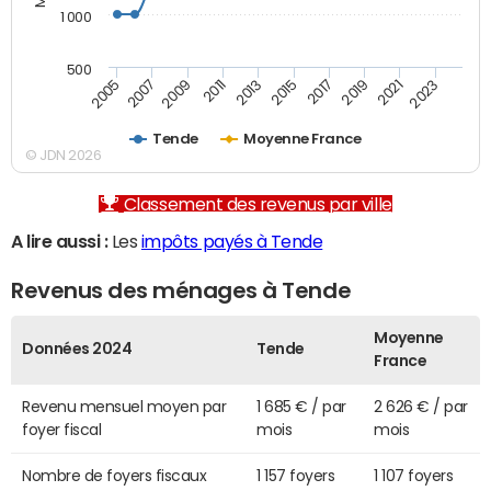
1 000
500
2007
2017
2009
2019
2011
2021
2013
2023
2005
2015
Tende
Moyenne France
© JDN 2026
Classement des revenus par ville
A lire aussi :
Les
impôts payés à Tende
Revenus des ménages à Tende
Moyenne
Données 2024
Tende
France
Revenu mensuel moyen par
1 685 € / par
2 626 € / par
foyer fiscal
mois
mois
Nombre de foyers fiscaux
1 157 foyers
1 107 foyers