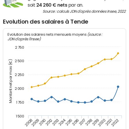
soit
24 260 € nets
par an.
Source : calculs JDN d'après données Insee, 2022
Evolution des salaires à Tende
(source :
Evolution des salaires nets mensuels moyens
JDN d'après l'Insee)
2 750
2 500
Montant net par mois (€)
2 250
2 000
1 750
1 500
2012
2019
2014
2021
2008
2016
2010
2018
2013
2020
2015
2022
2009
2017