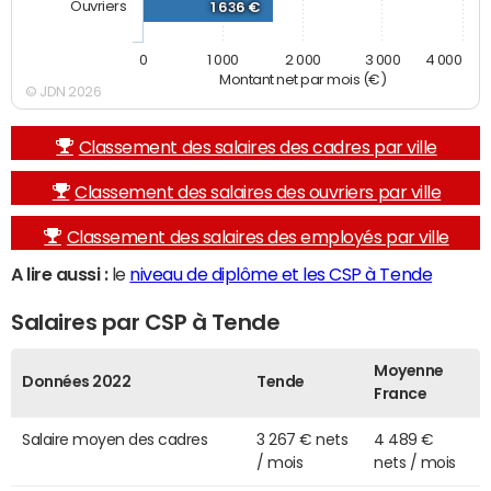
Ouvriers
1 636 €
0
1 000
2 000
3 000
4 000
Montant net par mois (€)
© JDN 2026
Classement des salaires des cadres par ville
Classement des salaires des ouvriers par ville
Classement des salaires des employés par ville
A lire aussi :
le
niveau de diplôme et les CSP à Tende
Salaires par CSP à Tende
Moyenne
Données 2022
Tende
France
Salaire moyen des cadres
3 267 € nets
4 489 €
/ mois
nets / mois