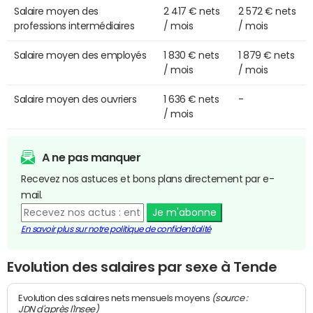
Salaire moyen des
2 417 € nets
2 572 € nets
professions intermédiaires
/ mois
/ mois
Salaire moyen des employés
1 830 € nets
1 879 € nets
/ mois
/ mois
Salaire moyen des ouvriers
1 636 € nets
-
/ mois
A ne pas manquer
Recevez nos astuces et bons plans directement par e-
mail.
Je m'abonne
En savoir plus sur notre politique de confidentialité
Evolution des salaires par sexe à Tende
(source :
Evolution des salaires nets mensuels moyens
JDN d'après l'Insee)