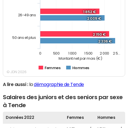
1 852 €
26-49 ans
2 009 €
2 150 €
50 ans et plus
2 336 €
0
500
1 000
1 500
2 000
2 5…
Montant net par mois (€)
Femmes
Hommes
© JDN 2026
A lire aussi :
la
démographie de Tende
Salaires des juniors et des seniors par sexe
à Tende
Données 2022
Femmes
Hommes