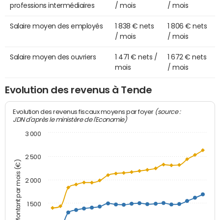
professions intermédiaires
/ mois
/ mois
Salaire moyen des employés
1 838 € nets
1 806 € nets
/ mois
/ mois
Salaire moyen des ouvriers
1 471 € nets /
1 672 € nets
mois
/ mois
Evolution des revenus à Tende
(source :
Evolution des revenus fiscaux moyens par foyer
JDN d'après le ministère de l'Economie)
3 000
2 500
Montant par mois (€)
2 000
1 500