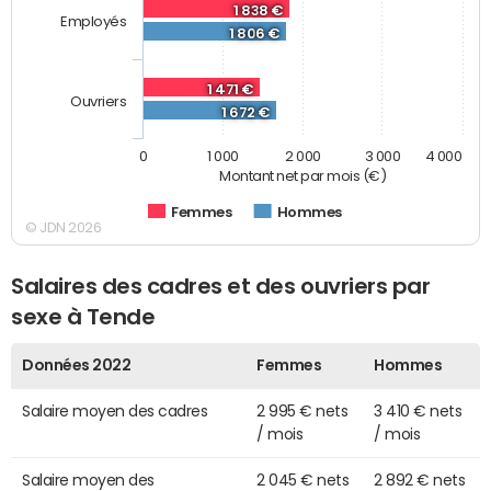
1 838 €
Employés
1 806 €
1 471 €
Ouvriers
1 672 €
0
1 000
2 000
3 000
4 000
Montant net par mois (€)
Femmes
Hommes
© JDN 2026
Salaires des cadres et des ouvriers par
sexe à Tende
Données 2022
Femmes
Hommes
Salaire moyen des cadres
2 995 € nets
3 410 € nets
/ mois
/ mois
Salaire moyen des
2 045 € nets
2 892 € nets