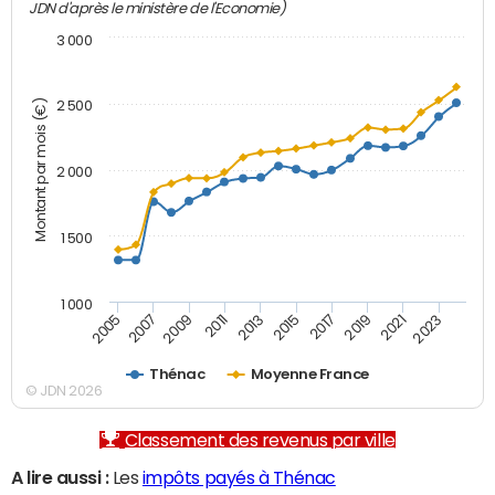
JDN d'après le ministère de l'Economie)
3 000
Montant par mois (€)
2 500
2 000
1 500
1 000
2007
2017
2009
2019
2011
2021
2013
2023
2005
2015
Thénac
Moyenne France
© JDN 2026
Classement des revenus par ville
A lire aussi :
Les
impôts payés à Thénac