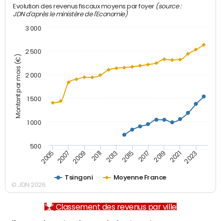
(source :
Evolution des revenus fiscaux moyens par foyer
JDN d'après le ministère de l'Economie)
3 000
2 500
Montant par mois (€)
2 000
1 500
1 000
500
2007
2017
2009
2019
2011
2021
2013
2023
2005
2015
Tsingoni
Moyenne France
© JDN 2026
Classement des revenus par ville