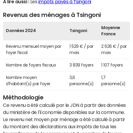
A lire aussi :
Les
impôts payés à Tsingoni
Revenus des ménages à Tsingoni
Moyenne
Données 2024
Tsingoni
France
Revenu mensuel moyen par
1 529 € / par
2 626 € / par
foyer fiscal
mois
mois
Nombre de foyers fiscaux
3 839 foyers
1 107 foyers
Nombre moyen
3,6
1,7
d'habitant(s) par foyer
personne(s)
personne(s)
Méthodologie
Ce revenu a été calculé par le JDN à partir des données
du ministère de l'Economie disponibles sur la commune.
Le revenu net moyen par ménage a été calculé à partir
du montant des déclarations aux impôts de tous les