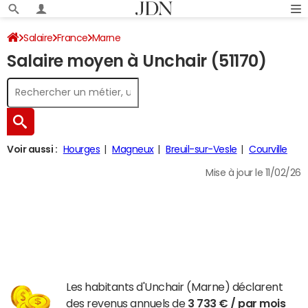
Salaire
France
Marne
Salaire moyen à Unchair (51170)
Voir aussi :
Hourges
Magneux
Breuil-sur-Vesle
Courville
Mise à jour le 11/02/26
Les habitants d'Unchair (Marne) déclarent
des revenus annuels de
3 733 € / par mois