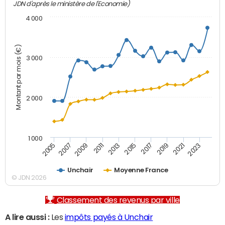
JDN d'après le ministère de l'Economie)
4 000
Montant par mois (€)
3 000
2 000
1 000
2007
2017
2005
2015
2013
2023
2011
2021
2009
2019
Unchair
Moyenne France
© JDN 2026
Classement des revenus par ville
A lire aussi :
Les
impôts payés à Unchair