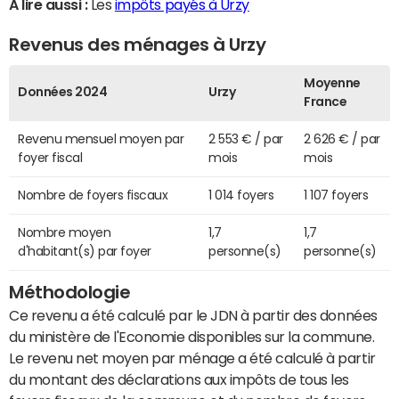
A lire aussi :
Les
impôts payés à Urzy
Revenus des ménages à Urzy
Moyenne
Données 2024
Urzy
France
Revenu mensuel moyen par
2 553 € / par
2 626 € / par
foyer fiscal
mois
mois
Nombre de foyers fiscaux
1 014 foyers
1 107 foyers
Nombre moyen
1,7
1,7
d'habitant(s) par foyer
personne(s)
personne(s)
Méthodologie
Ce revenu a été calculé par le JDN à partir des données
du ministère de l'Economie disponibles sur la commune.
Le revenu net moyen par ménage a été calculé à partir
du montant des déclarations aux impôts de tous les