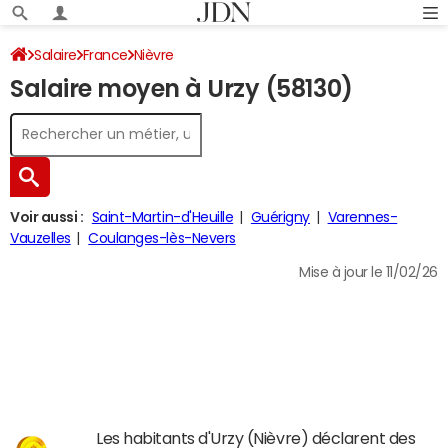
Salaire
France
Nièvre
Salaire moyen à Urzy (58130)
Voir aussi :
Saint-Martin-d'Heuille
Guérigny
Varennes-
Vauzelles
Coulanges-lès-Nevers
Mise à jour le 11/02/26
Les habitants d'Urzy (Nièvre) déclarent des