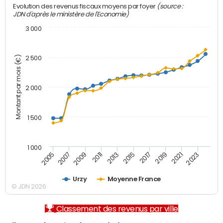
(source :
Evolution des revenus fiscaux moyens par foyer
JDN d'après le ministère de l'Economie)
3 000
Montant par mois (€)
2 500
2 000
1 500
1 000
2007
2017
2009
2019
2011
2021
2013
2023
2005
2015
Urzy
Moyenne France
© JDN 2026
Classement des revenus par ville