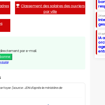
bon
adres
Classement des salaires des ouvriers
res
par ville
24 s
Int
es
ges
01 oc
IA 
orc
age
directement par e-mail.
ent
abonne
tialité
s
(source : JDN d'après le ministère de
ar foyer