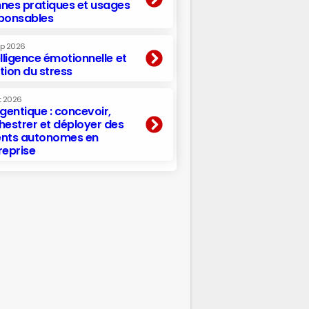
nes pratiques et usages
ponsables
ep 2026
elligence émotionnelle et
tion du stress
t 2026
agentique : concevoir,
hestrer et déployer des
nts autonomes en
reprise