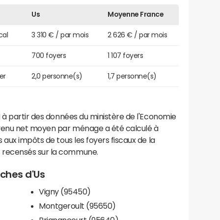
Us
Moyenne France
cal
3 310 € / par mois
2 626 € / par mois
700 foyers
1 107 foyers
er
2,0 personne(s)
1,7 personne(s)
 à partir des données du ministère de l'Economie
evenu net moyen par ménage a été calculé à
 aux impôts de tous les foyers fiscaux de la
 recensés sur la commune.
oches d'Us
Vigny (95450)
Montgeroult (95650)
Brignancourt (95640)