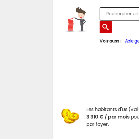
Voir aussi :
Ableig
Les habitants d'Us (Va
3 310 € / par mois
pour
par foyer.