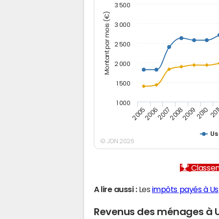
3 500
Montant par mois (€)
3 000
2 500
2 000
1 500
1 000
2007
2006
201
2005
2010
2009
2008
Us
© JDN 2026
Classem
A lire aussi :
Les
impôts payés à Us
Revenus des ménages à 