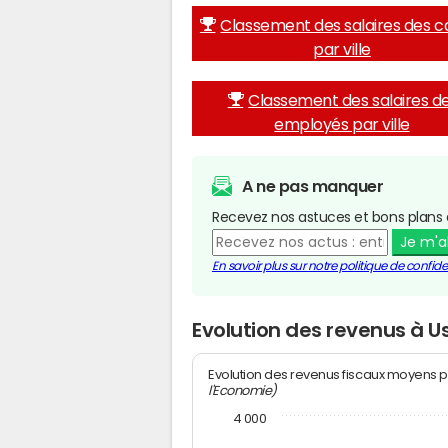
Classement des salaires des c
par ville
Classement des salaires d
employés par ville
A ne pas manquer
Recevez nos astuces et bons plans 
Je m'
En savoir plus sur notre politique de confiden
Evolution des revenus à U
Evolution des revenus fiscaux moyens p
l'Economie)
4 000