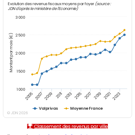
(source :
Evolution des revenus fiscaux moyens par foyer
JDN d'après le ministère de l'Economie)
3 000
Montant par mois (€)
2 500
2 000
1 500
1 000
2007
2017
2009
2019
2011
2021
2013
2023
2005
2015
Valprivas
Moyenne France
© JDN 2026
Classement des revenus par ville