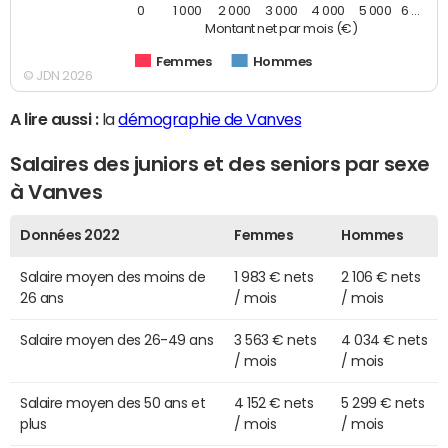
0
1 000
2 000
3 000
4 000
5 000
6 …
Montant net par mois (€)
Femmes
Hommes
© JDN 2026
A lire aussi :
la
démographie de Vanves
Salaires des juniors et des seniors par sexe
à Vanves
Données 2022
Femmes
Hommes
Salaire moyen des moins de
1 983 € nets
2 106 € nets
26 ans
/ mois
/ mois
Salaire moyen des 26-49 ans
3 563 € nets
4 034 € nets
/ mois
/ mois
Salaire moyen des 50 ans et
4 152 € nets
5 299 € nets
plus
/ mois
/ mois