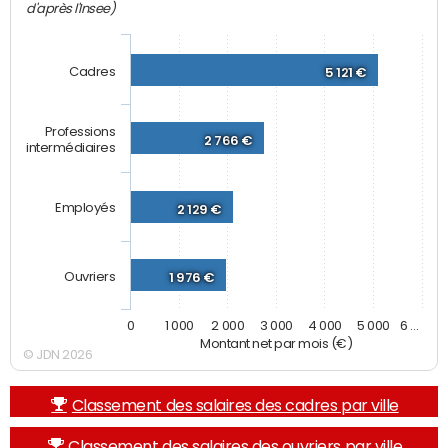
d'après l'Insee)
Cadres
5 121 €
Professions
2 766 €
intermédiaires
Employés
2 129 €
Ouvriers
1 976 €
0
1 000
2 000
3 000
4 000
5 000
6 …
Montant net par mois (€)
© JDN 2026
Classement des salaires des cadres par ville
Classement des salaires des ouvriers par ville