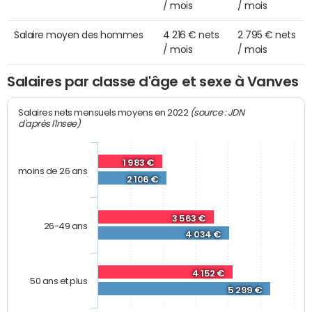
/ mois
/ mois
Salaire moyen des hommes
4 216 € nets
2 795 € nets
/ mois
/ mois
Salaires par classe d'âge et sexe à Vanves
(source : JDN
Salaires nets mensuels moyens en 2022
d'après l'Insee)
1 983 €
moins de 26 ans
2 106 €
3 563 €
26-49 ans
4 034 €
4 152 €
50 ans et plus
5 299 €