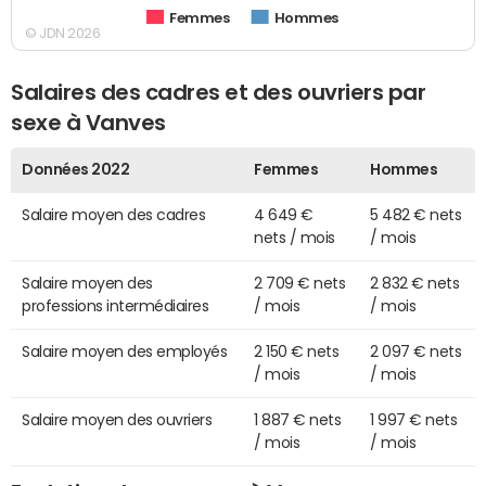
Femmes
Hommes
© JDN 2026
Salaires des cadres et des ouvriers par
sexe à Vanves
Données 2022
Femmes
Hommes
Salaire moyen des cadres
4 649 €
5 482 € nets
nets / mois
/ mois
Salaire moyen des
2 709 € nets
2 832 € nets
professions intermédiaires
/ mois
/ mois
Salaire moyen des employés
2 150 € nets
2 097 € nets
/ mois
/ mois
Salaire moyen des ouvriers
1 887 € nets
1 997 € nets
/ mois
/ mois