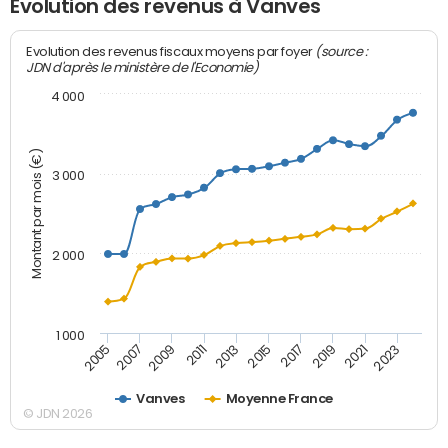
Evolution des revenus à Vanves
(source :
Evolution des revenus fiscaux moyens par foyer
JDN d'après le ministère de l'Economie)
4 000
Montant par mois (€)
3 000
2 000
1 000
2007
2017
2005
2015
2013
2023
2011
2021
2009
2019
Vanves
Moyenne France
© JDN 2026