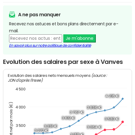
A ne pas manquer
Recevez nos astuces et bons plans directement par e-
mail.
Je m'abonne
En savoir plus sur notre politique de confidentialité
Evolution des salaires par sexe à Vanves
(source :
Evolution des salaires nets mensuels moyens
JDN d'après l'Insee)
4 500
4 216 €
Montant net par mois (€)
4 000
3 896 €
3 767 €
3 612 €
3 583 €
3 500
3 391 €
3 364 €
3 272 €
3 155 €