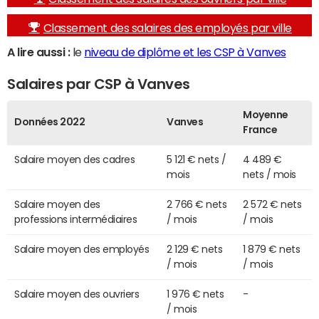
Classement des salaires des employés par ville
A lire aussi :
le
niveau de diplôme et les CSP à Vanves
Salaires par CSP à Vanves
Moyenne
Données 2022
Vanves
France
Salaire moyen des cadres
5 121 € nets /
4 489 €
mois
nets / mois
Salaire moyen des
2 766 € nets
2 572 € nets
professions intermédiaires
/ mois
/ mois
Salaire moyen des employés
2 129 € nets
1 879 € nets
/ mois
/ mois
Salaire moyen des ouvriers
1 976 € nets
-
/ mois