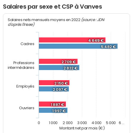
Salaires par sexe et CSP à Vanves
(source : JDN
Salaires nets mensuels moyens en 2022
d'après l'Insee)
4 649 €
Cadres
5 482 €
2 709 €
Professions
intermédiaires
2 832 €
2 150 €
Employés
2 097 €
1 887 €
Ouvriers
1 997 €
0
1 000
2 000
3 000
4 000
5 000
6 …
Montant net par mois (€)