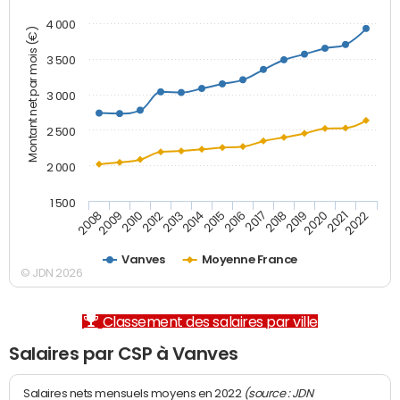
4 000
Montant net par mois (€)
3 500
3 000
2 500
2 000
1 500
2008
2009
2010
2012
2013
2014
2015
2016
2017
2018
2019
2020
2021
2022
Vanves
Moyenne France
© JDN 2026
Classement des salaires par ville
Salaires par CSP à Vanves
(source : JDN
Salaires nets mensuels moyens en 2022