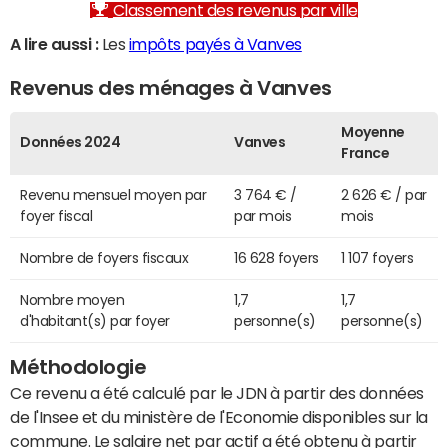
Classement des revenus par ville
A lire aussi :
Les
impôts payés à Vanves
Revenus des ménages à Vanves
Moyenne
Données 2024
Vanves
France
Revenu mensuel moyen par
3 764 € /
2 626 € / par
foyer fiscal
par mois
mois
Nombre de foyers fiscaux
16 628 foyers
1 107 foyers
Nombre moyen
1,7
1,7
d'habitant(s) par foyer
personne(s)
personne(s)
Méthodologie
Ce revenu a été calculé par le JDN à partir des données
de l'Insee et du ministère de l'Economie disponibles sur la
commune. Le salaire net par actif a été obtenu à partir