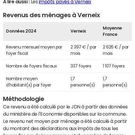
A lire aussi :
Les
impôts payés à Verneix
Revenus des ménages à Verneix
Moyenne
Données 2024
Verneix
France
Revenu mensuel moyen par
2 397 € / par
2 626 € / par
foyer fiscal
mois
mois
Nombre de foyers fiscaux
337 foyers
1 107 foyers
Nombre moyen
1,7
1,7
d'habitant(s) par foyer
personne(s)
personne(s)
Méthodologie
Ce revenu a été calculé par le JDN à partir des données
du ministère de l'Economie disponibles sur la commune.
Le revenu net moyen par ménage a été calculé à partir
du montant des déclarations aux impôts de tous les