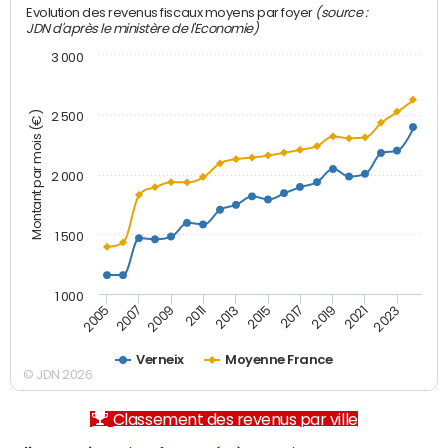
(source :
Evolution des revenus fiscaux moyens par foyer
JDN d'après le ministère de l'Economie)
3 000
Montant par mois (€)
2 500
2 000
1 500
1 000
2007
2017
2009
2019
2011
2021
2013
2023
2005
2015
Verneix
Moyenne France
© JDN 2026
Classement des revenus par ville