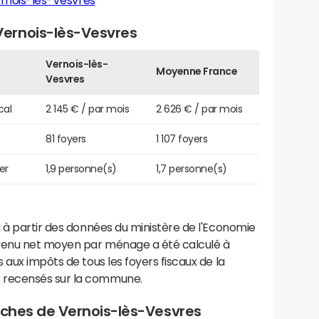
rnois-lès-Vesvres
ernois-lès-Vesvres
Vernois-lès-
Moyenne France
Vesvres
cal
2 145 € / par mois
2 626 € / par mois
81 foyers
1 107 foyers
er
1,9 personne(s)
1,7 personne(s)
 à partir des données du ministère de l'Economie
evenu net moyen par ménage a été calculé à
 aux impôts de tous les foyers fiscaux de la
 recensés sur la commune.
roches de Vernois-lès-Vesvres