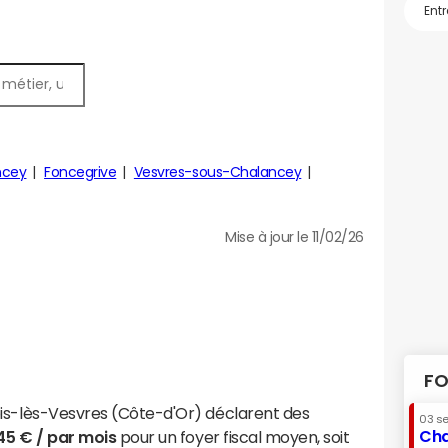
ncey
Foncegrive
Vesvres-sous-Chalancey
Mise à jour le 11/02/26
FO
ois-lès-Vesvres (Côte-d'Or) déclarent des
03 s
Cha
145 € / par mois
pour un foyer fiscal moyen, soit