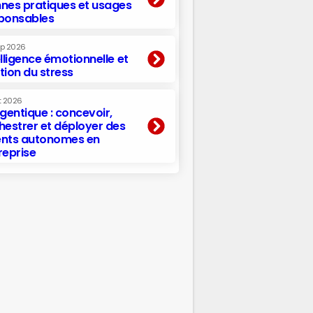
nes pratiques et usages
ponsables
ep 2026
elligence émotionnelle et
tion du stress
t 2026
agentique : concevoir,
hestrer et déployer des
nts autonomes en
reprise