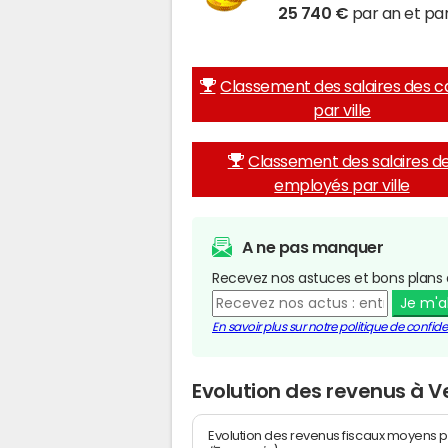
25 740 €
par an et par
Classement des salaires des c
par ville
Classement des salaires d
employés par ville
A ne pas manquer
Recevez nos astuces et bons plans 
Je m'
En savoir plus sur notre politique de confiden
Evolution des revenus à V
Evolution des revenus fiscaux moyens p