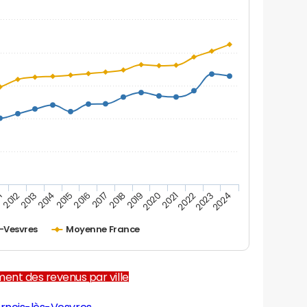
1
2012
2013
2014
2015
2016
2017
2018
2019
2020
2021
2022
2023
2024
s-Vesvres
Moyenne France
ent des revenus par ville