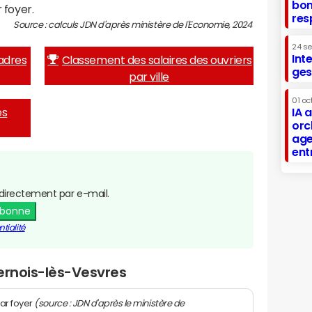
bon
 foyer.
res
Source : calculs JDN d'après ministère de l'Economie, 2024
24 s
Int
adres
Classement des salaires des ouvriers
ges
par ville
01 oc
es
IA 
orc
age
ent
directement par e-mail.
abonne
tialité
ernois-lès-Vesvres
(source : JDN d'après le ministère de
ar foyer