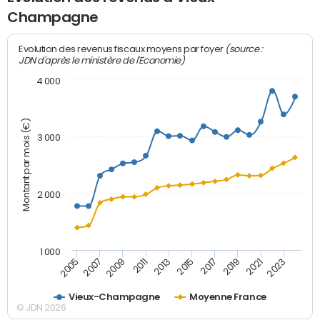
Champagne
(source :
Evolution des revenus fiscaux moyens par foyer
JDN d'après le ministère de l'Economie)
4 000
Montant par mois (€)
3 000
2 000
1 000
2007
2017
2005
2015
2013
2023
2011
2021
2009
2019
Vieux-Champagne
Moyenne France
© JDN 2026