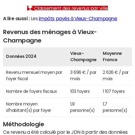
Classement des revenus par ville
A lire aussi :
Les
impôts payés à Vieux-Champagne
Revenus des ménages à Vieux-
Champagne
Vieux-
Moyenne
Données 2024
Champagne
France
Revenu mensuel moyen par
3 696 € / par
2 626 € / par
foyer fiscal
mois
mois
Nombre de foyers fiscaux
103 foyers
1 107 foyers
Nombre moyen
1,9
1,7
d'habitant(s) par foyer
personne(s)
personne(s)
Méthodologie
Ce revenu a été calculé par le JDN à partir des données