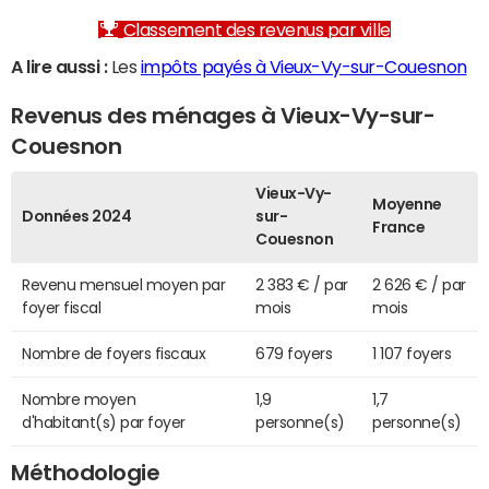
Classement des revenus par ville
A lire aussi :
Les
impôts payés à Vieux-Vy-sur-Couesnon
Revenus des ménages à Vieux-Vy-sur-
Couesnon
Vieux-Vy-
Moyenne
Données 2024
sur-
France
Couesnon
Revenu mensuel moyen par
2 383 € / par
2 626 € / par
foyer fiscal
mois
mois
Nombre de foyers fiscaux
679 foyers
1 107 foyers
Nombre moyen
1,9
1,7
d'habitant(s) par foyer
personne(s)
personne(s)
Méthodologie