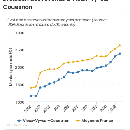
Couesnon
(source :
Evolution des revenus fiscaux moyens par foyer
JDN d'après le ministère de l'Economie)
3 000
Montant par mois (€)
2 500
2 000
1 500
1 000
2007
2017
2009
2019
2011
2021
2013
2023
2005
2015
Vieux-Vy-sur-Couesnon
Moyenne France
© JDN 2026