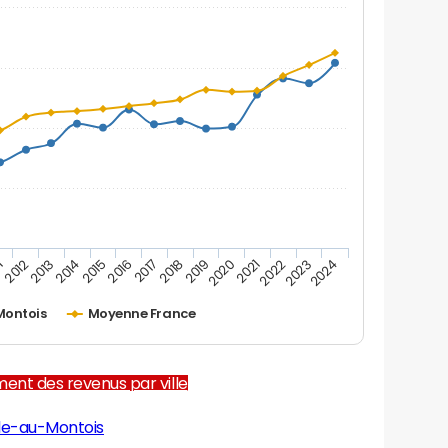
1
2012
2013
2014
2015
2016
2017
2018
2019
2020
2021
2022
2023
2024
Montois
Moyenne France
ent des revenus par ville
lle-au-Montois