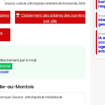
bon
Source : calculs JDN d'après ministère de l'Economie, 2024
res
adres
Classement des salaires des ouvriers
24 s
Int
par ville
ges
es
01 oc
IA 
orc
age
ent
directement par e-mail.
abonne
tialité
ille-au-Montois
(source : JDN d'après le ministère de
ar foyer