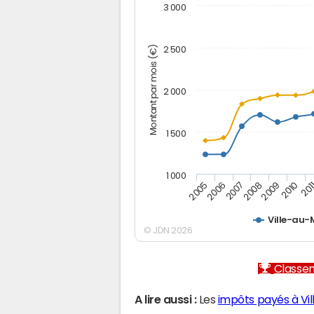
3 000
Montant par mois (€)
2 500
2 000
1 500
1 000
2005
2006
2007
2008
2009
2010
201
Ville-au-
© JDN 2026
Classem
A lire aussi :
Les
impôts payés à Vi