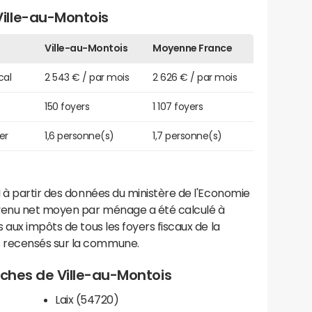
ille-au-Montois
Ville-au-Montois
Moyenne France
cal
2 543 € / par mois
2 626 € / par mois
150 foyers
1 107 foyers
er
1,6 personne(s)
1,7 personne(s)
 à partir des données du ministère de l'Economie
evenu net moyen par ménage a été calculé à
 aux impôts de tous les foyers fiscaux de la
 recensés sur la commune.
roches de Ville-au-Montois
Laix (54720)