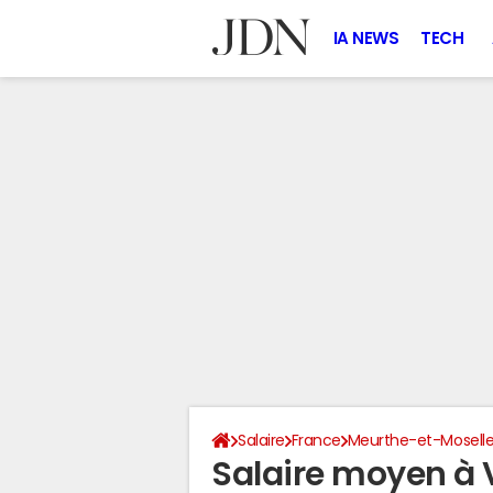
IA NEWS
TECH
Salaire
France
Meurthe-et-Mosell
Salaire moyen à 