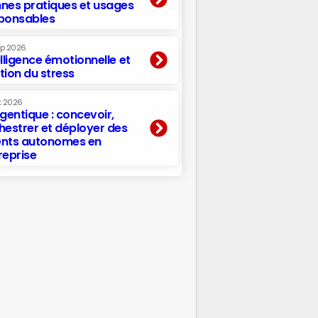
nes pratiques et usages
ponsables
ep 2026
elligence émotionnelle et
tion du stress
t 2026
agentique : concevoir,
hestrer et déployer des
nts autonomes en
reprise