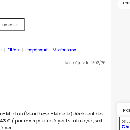
es
Fillières
Joppécourt
Morfontaine
Mise à jour le 11/02/26
FO
e-au-Montois (Meurthe-et-Moselle) déclarent des
543 € / par mois
pour un foyer fiscal moyen, soit
03 s
Cha
foyer.