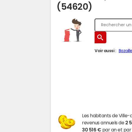
(54620)
Voir aussi :
Bazaill
Les habitants de Vill
revenus annuels de
2 
30 516 €
par an et par 