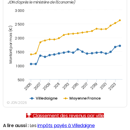
JDN d'après le ministère de l'Economie)
3 000
2 500
Montant par mois (€)
2 000
1 500
1 000
500
2007
2017
2009
2019
2011
2021
2013
2023
2005
2015
Villedaigne
Moyenne France
© JDN 2026
Classement des revenus par ville
A lire aussi :
Les
impôts payés à Villedaigne